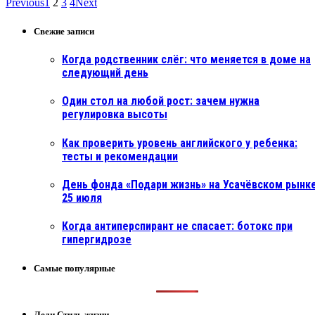
Previous
1
2
3
4
Next
Свежие записи
Когда родственник слёг: что меняется в доме на
следующий день
Один стол на любой рост: зачем нужна
регулировка высоты
Как проверить уровень английского у ребенка:
тесты и рекомендации
День фонда «Подари жизнь» на Усачёвском рынке
25 июля
Когда антиперспирант не спасает: ботокс при
гипергидрозе
Самые популярные
Леди Стиль жизни