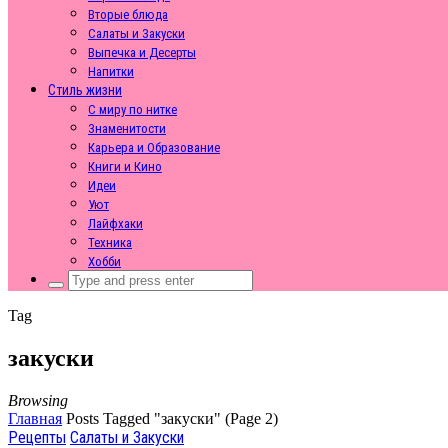
Вторые блюда
Салаты и Закуски
Выпечка и Десерты
Напитки
Стиль жизни
С миру по нитке
Знаменитости
Карьера и Образование
Книги и Кино
Идеи
Уют
Лайфхаки
Техника
Хобби
Search
for:
Tag
закуски
Browsing
Главная
Posts Tagged "закуски" (Page 2)
Рецепты
Салаты и Закуски