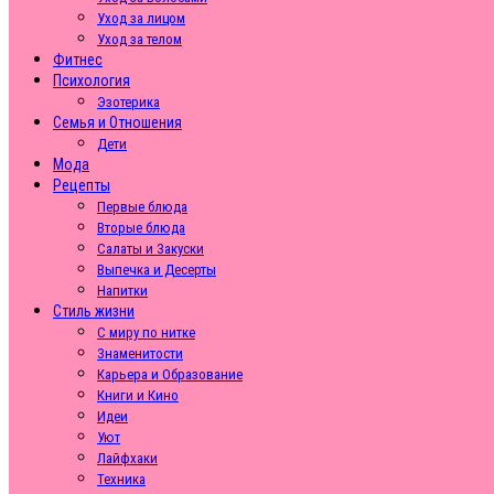
Уход за лицом
Уход за телом
Фитнес
Психология
Эзотерика
Семья и Отношения
Дети
Мода
Рецепты
Первые блюда
Вторые блюда
Салаты и Закуски
Выпечка и Десерты
Напитки
Стиль жизни
С миру по нитке
Знаменитости
Карьера и Образование
Книги и Кино
Идеи
Уют
Лайфхаки
Техника