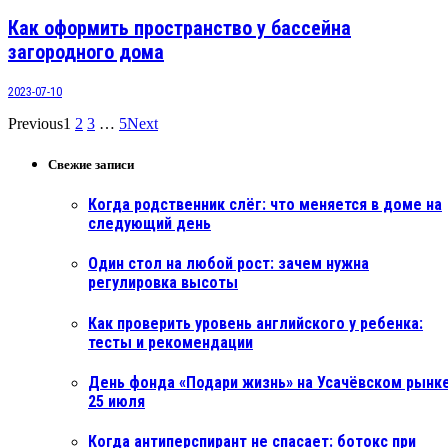
Как оформить пространство у бассейна
загородного дома
2023-07-10
Previous
1
2
3
…
5
Next
Свежие записи
Когда родственник слёг: что меняется в доме на
следующий день
Один стол на любой рост: зачем нужна
регулировка высоты
Как проверить уровень английского у ребенка:
тесты и рекомендации
День фонда «Подари жизнь» на Усачёвском рынке
25 июля
Когда антиперспирант не спасает: ботокс при