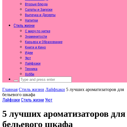
Вторые блюда
Салаты и Закуски
Выпечка и Десерты
Напитки
Стиль жизни
С миру по нитке
Знаменитости
Карьера и Образование
Книги и Кино
Идеи
Уют
Лайфхаки
Техника
Хобби
Search
for:
Главная
Стиль жизни
Лайфхаки
5 лучших ароматизаторов для
бельевого шкафа
Лайфхаки
Стиль жизни
Уют
5 лучших ароматизаторов для
бельевого шкафа