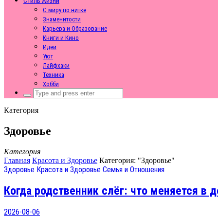
Стиль жизни
С миру по нитке
Знаменитости
Карьера и Образование
Книги и Кино
Идеи
Уют
Лайфхаки
Техника
Хобби
Search
for:
Категория
Здоровье
Категория
Главная
Красота и Здоровье
Категория: "Здоровье"
Здоровье
Красота и Здоровье
Семья и Отношения
Когда родственник слёг: что меняется в
2026-08-06