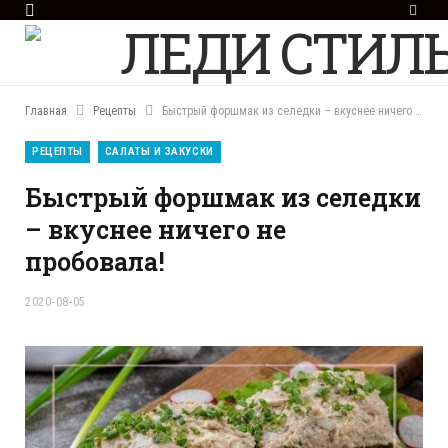
F
a
c
e
b
o
Главная
Рецепты
Быстрый форшмак из селедки – вкуснее ничего не пробовала!
o
k
РЕЦЕПТЫ
САЛАТЫ И ЗАКУСКИ
Быстрый форшмак из селедки
– вкуснее ничего не
пробовала!
2020-08-05