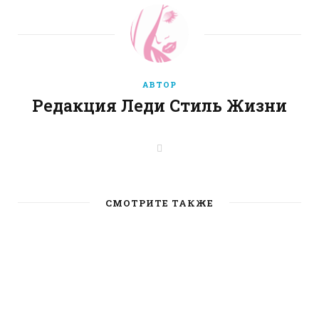
АВТОР
Редакция Леди Стиль Жизни
W
e
b
s
i
t
СМОТРИТЕ ТАКЖЕ
e