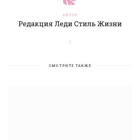
АВТОР
Редакция Леди Стиль Жизни
W
e
b
s
i
t
СМОТРИТЕ ТАКЖЕ
e