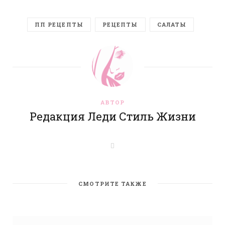
ПП РЕЦЕПТЫ
РЕЦЕПТЫ
САЛАТЫ
АВТОР
Редакция Леди Стиль Жизни
W
e
b
s
i
t
СМОТРИТЕ ТАКЖЕ
e