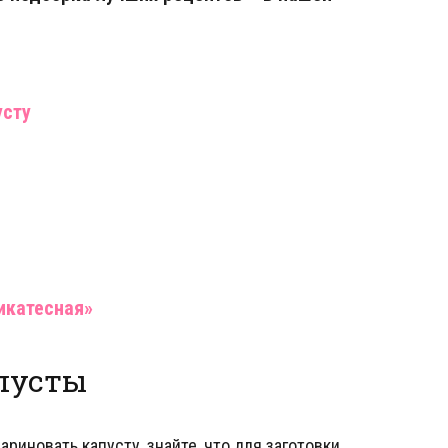
усту
икатесная»
апусты
ариновать капусту, знайте, что для заготовки