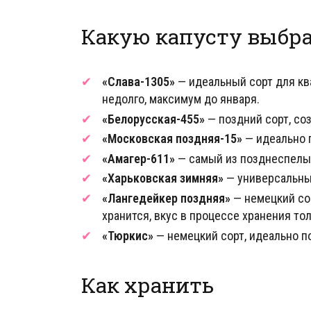
Какую капусту выбр
«Слава-1305»
— идеальный сорт для ква
недолго, максимум до января.
«Белорусская-455»
— поздний сорт, соз
«Московская поздняя-15»
— идеально п
«Амагер-611»
— самый из позднеспелых
«Харьковская зимняя»
— универсальный
«Лангедейкер поздняя»
— немецкий сор
хранится, вкус в процессе хранения то
«Тюркис»
— немецкий сорт, идеально п
Как хранить