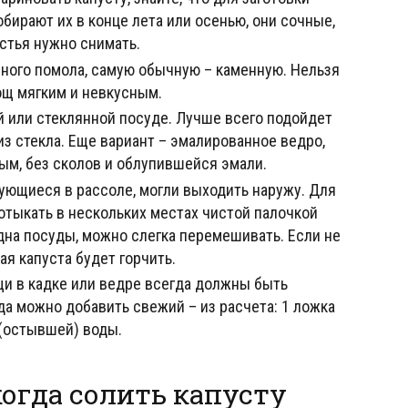
бирают их в конце лета или осенью, они сочные,
стья нужно снимать.
пного помола, самую обычную – каменную. Нельзя
ощ мягким и невкусным.
й или стеклянной посуде. Лучше всего подойдет
из стекла. Еще вариант – эмалированное ведро,
ым, без сколов и облупившейся эмали.
зующиеся в рассоле, могли выходить наружу. Для
отыкать в нескольких местах чистой палочкой
дна посуды, можно слегка перемешивать. Если не
я капуста будет горчить.
и в кадке или ведре всегда должны быть
да можно добавить свежий – из расчета: 1 ложка
 (остывшей) воды.
огда солить капусту