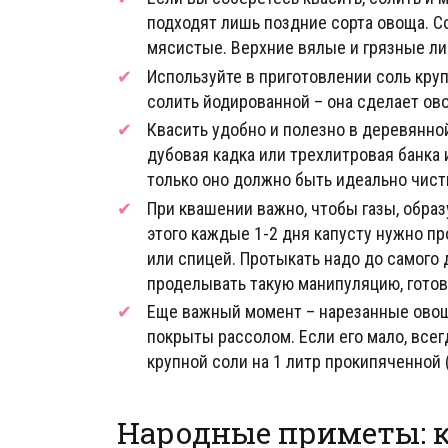
подходят лишь поздние сорта овоща. Со
мясистые. Верхние вялые и грязные ли
Используйте в приготовлении соль кру
солить йодированной – она сделает ов
Квасить удобно и полезно в деревянно
дубовая кадка или трехлитровая банка 
только оно должно быть идеально чист
При квашении важно, чтобы газы, обра
этого каждые 1-2 дня капусту нужно пр
или спицей. Протыкать надо до самого 
проделывать такую манипуляцию, готова
Еще важный момент – нарезанные овощ
покрыты рассолом. Если его мало, всег
крупной соли на 1 литр прокипяченной
Народные приметы: к