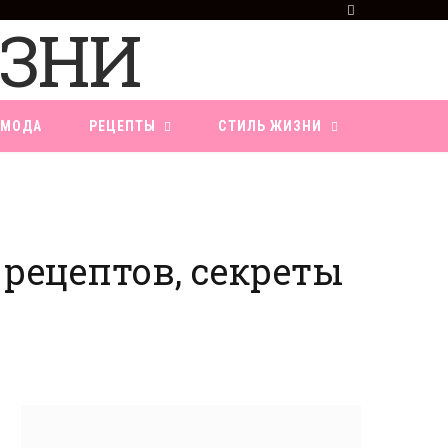
F
a
c
e
b
o
МОДА
РЕЦЕПТЫ
СТИЛЬ ЖИЗНИ
o
k
 рецептов, секреты