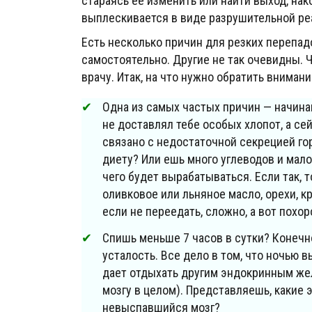
стараясь ее изменить или найти выход, на
выплескивается в виде разрушительной ре
Есть несколько причин для резких перепад
самостоятельно. Другие не так очевидны. 
врачу. Итак, на что нужно обратить вниман
Одна из самых частых причин — начин
не доставлял тебе особых хлопот, а се
связано с недостаточной секрецией го
диету? Или ешь много углеводов и мало
чего будет вырабатываться. Если так, 
оливковое или льняное масло, орехи, к
если не переедать, сложно, а вот похо
Спишь меньше 7 часов в сутки? Конечн
усталость. Все дело в том, что ночью 
дает отдыхать другим эндокринным жел
мозгу в целом). Представляешь, какие
невыспавшийся мозг?