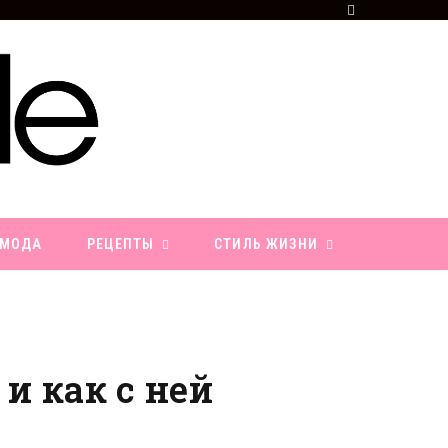
F
a
c
e
b
o
o
k
МОДА
РЕЦЕПТЫ
СТИЛЬ ЖИЗНИ
и как с ней