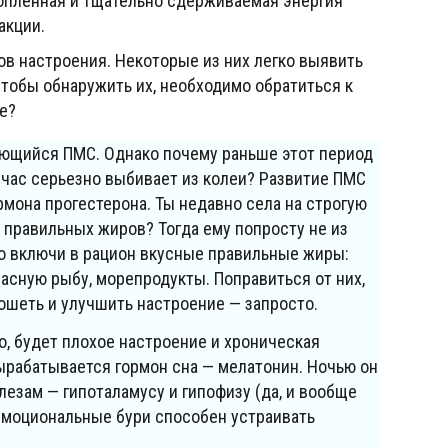
копленная и тщательно сдерживаемая энергия
акции.
ов настроения. Некоторые из них легко выявить
Чтобы обнаружить их, необходимо обратиться к
ие?
ающийся ПМС. Однако почему раньше этот период
йчас серьезно выбивает из колеи? Развитие ПМС
рмона прогестерона. Ты недавно села на строгую
 правильных жиров? Тогда ему попросту не из
то включи в рацион вкусные правильные жиры:
расную рыбу, морепродукты. Поправиться от них,
рошеть и улучшить настроение — запросто.
о, будет плохое настроение и хроническая
вырабатывается гормон сна — мелатонин. Ночью он
езам — гипоталамусу и гипофизу (да, и вообще
 эмоциональные бури способен устраивать