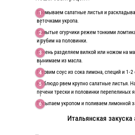
Промываем салатные листья и раскладывае
веточками укропа.
Помытые огурчики режем тонкими ломтика
и рубим на половинки.
Печень разделяем вилкой или ножом на ма
вынимаем из масла.
Готовим соус из сока лимона, специй и 1-2
На блюдо рвем крупно салатные листья. На
печени трески и половинки перепелиных я
Посыпаем укропом и поливаем лимонной з
Итальянская закуска 