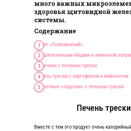
много важных микроэлемент
здоровья щитовидной желез
системы.
Содержание
Салат «Полковничий»
С перепелиными яйцами и лимонной запра
Аранчини с печенью трески
Печень трески с картофелем и майонезом
Огуречные «лодочки» с печенью трески
Печень трески
Вместе с тем это продукт очень калорийны