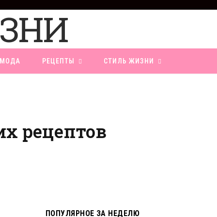
F
a
c
e
b
o
МОДА
РЕЦЕПТЫ
СТИЛЬ ЖИЗНИ
o
k
их рецептов
ПОПУЛЯРНОЕ ЗА НЕДЕЛЮ