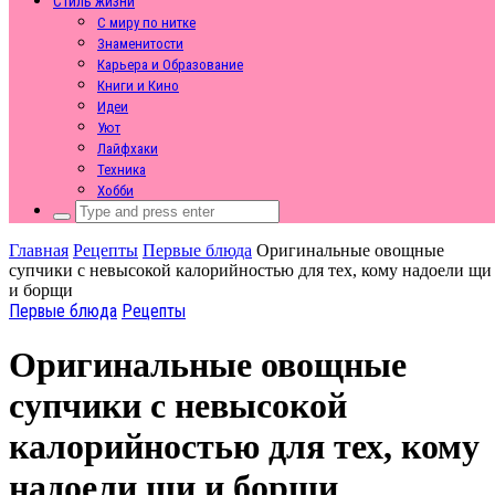
Стиль жизни
С миру по нитке
Знаменитости
Карьера и Образование
Книги и Кино
Идеи
Уют
Лайфхаки
Техника
Хобби
Search
for:
Главная
Рецепты
Первые блюда
Оригинальные овощные
супчики с невысокой калорийностью для тех, кому надоели щи
и борщи
Первые блюда
Рецепты
Оригинальные овощные
супчики с невысокой
калорийностью для тех, кому
надоели щи и борщи