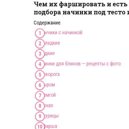
Чем их фаршировать и есть
подбора начинки под тесто 
Содержание
Блинчики с начинкой
Несладкие
Сладкие­
Начинки для блинов — рецепты с фото
Из творога
С сыром
С семгой
Мясная­
Из курицы
Из фарша