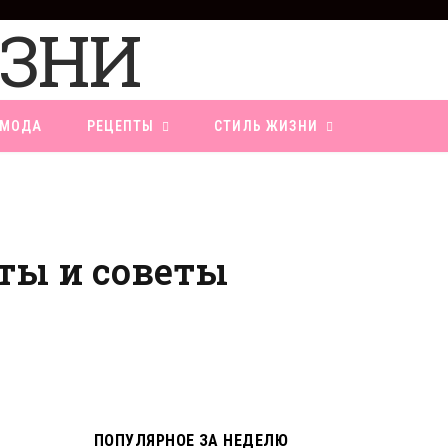
F
a
c
e
b
o
МОДА
РЕЦЕПТЫ
СТИЛЬ ЖИЗНИ
o
k
ты и советы
ПОПУЛЯРНОЕ ЗА НЕДЕЛЮ