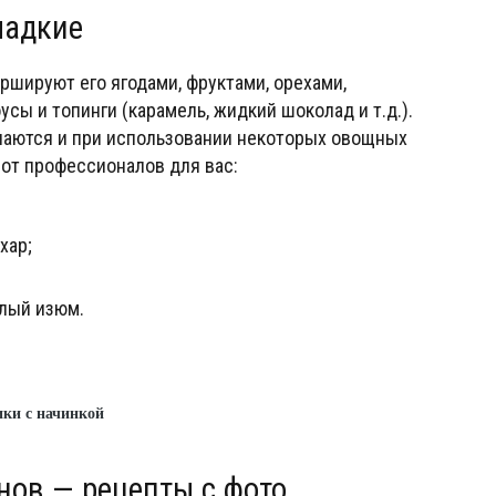
адкие­
ршируют его ягодами, фруктами, орехами,
сы и топинги (карамель, жидкий шоколад и т.д.).
чаются и при использовании некоторых овощных
 от профессионалов для вас:
хар;
елый изюм.
ки с начинкой
нов — рецепты с фото