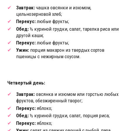
Завтрак:
чашка овсянки и изюмом,
цельнозерновой хлеб;
Перекус:
любые фрукты;
Обед:
½ куриной грудки, салат, тарелка риса или
другой каши;
Перекус:
любые фрукты;
Ужин:
порция макарон из твердых сортов
пшеницы с нежирным соусом.
Четвертый день:
Завтрак:
овсянка и изюмом или горстью любых
фруктов, обезжиренный творог;
Перекус:
яблоко;
Обед:
½ куриной грудки, салат, порция риса;
Перекус:
яблоко;
Ужин:
салат из свежих овощей с рыбой, пара