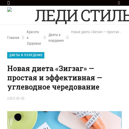
F
a
c
e
b
o
Красота
Новая диета «Зигзаг» — простая и эффективная — углеводное чередование
Диеты и
o
Главная
и
похудение
k
Здоровье
ДИЕТЫ И ПОХУДЕНИЕ
Новая диета «Зигзаг» —
простая и эффективная —
углеводное чередование
2020-03-05