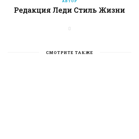
АВТОР
Редакция Леди Стиль Жизни
W
e
b
s
i
t
СМОТРИТЕ ТАКЖЕ
e