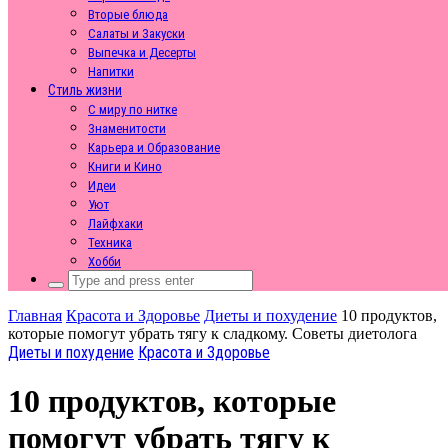
Вторые блюда
Салаты и Закуски
Выпечка и Десерты
Напитки
Стиль жизни
С миру по нитке
Знаменитости
Карьера и Образование
Книги и Кино
Идеи
Уют
Лайфхаки
Техника
Хобби
Search
for:
Главная
Красота и Здоровье
Диеты и похудение
10 продуктов,
которые помогут убрать тягу к сладкому. Советы диетолога
Диеты и похудение
Красота и Здоровье
10 продуктов, которые
помогут убрать тягу к