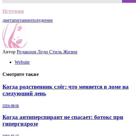
Источник
диета
питание
похудение
Автор
Редакция Леди Стиль Жизни
Website
Смотрите также
Когда родственник слёг: что меняется в доме на
следующий день
2026-08-06
Когда антиперспирант не спасает: ботокс при
гипергидрозе