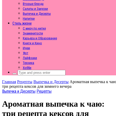
Вторые блюда
Салаты и Закуски
Выпечка и Десерты
Напитки
Стиль жизни
С миру по нитке
Знаменитости
Карьера и Образование
Книги и Кино
Идеи
Уют
Лайфхаки
Техника
Хобби
Search
for:
Главная
Рецепты
Выпечка и Десерты
Ароматная выпечка к чаю
три рецепта кексов для зимнего вечера
Выпечка и Десерты
Рецепты
Ароматная выпечка к чаю:
три рецепта кексов для