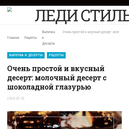
F
a
c
e
b
Выпечка
Очень простой и вкусный десерт: молочный десерт с шоколадной глазурью
o
Главная
Рецепты
и
o
Десерты
k
ВЫПЕЧКА И ДЕСЕРТЫ
РЕЦЕПТЫ
Очень простой и вкусный
десерт: молочный десерт с
шоколадной глазурью
2020-07-25