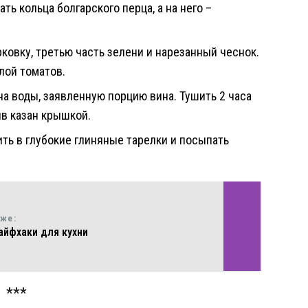
ь кольца болгарского перца, а на него –
ковку, третью часть зелени и нарезанный чеснок.
лой томатов.
ана воды, заявленную порцию вина. Тушить 2 часа
ив казан крышкой.
ь в глубокие глиняные тарелки и посыпать
кже:
айфхаки для кухни
***