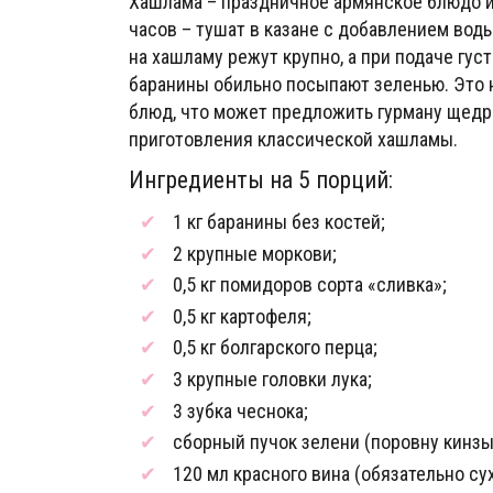
Хашлама – праздничное армянское блюдо из
часов – тушат в казане с добавлением воды
на хашламу режут крупно, а при подаче гу
баранины обильно посыпают зеленью. Это н
блюд, что может предложить гурману щедра
приготовления классической хашламы.
Ингредиенты на 5 порций:
1 кг баранины без костей;
2 крупные моркови;
0,5 кг помидоров сорта «сливка»;
0,5 кг картофеля;
0,5 кг болгарского перца;
3 крупные головки лука;
3 зубка чеснока;
сборный пучок зелени (поровну кинзы,
120 мл красного вина (обязательно сух