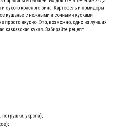
 баранины и овощей. Их долго – в течение 2-2,5
 и сухого красного вина. Картофель и помидоры
стое кушанье с нежными и сочными кусками
е просто вкусно. Это, возможно, одно из лучших
я кавказская кухня. Забирайте рецепт
 петрушки, укропа);
ое);