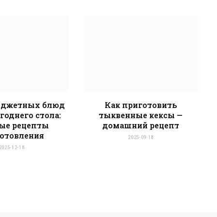
юджетных блюд
Как приготовить
годнего стола:
тыквенные кексы —
ые рецепты
домашний рецепт
отовления
2025-09-18
2025-12-18