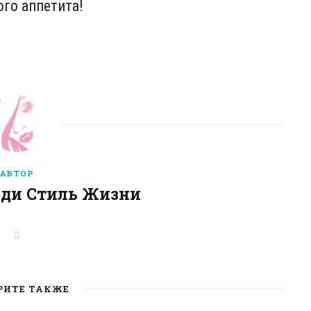
го аппетита!
АВТОР
еди Стиль Жизни
W
e
b
s
i
t
РИТЕ ТАКЖЕ
e