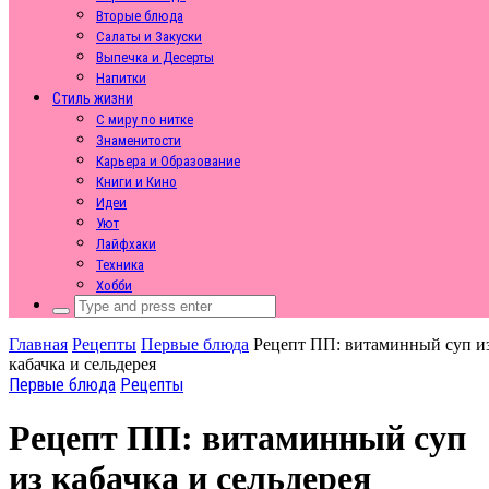
Вторые блюда
Салаты и Закуски
Выпечка и Десерты
Напитки
Стиль жизни
С миру по нитке
Знаменитости
Карьера и Образование
Книги и Кино
Идеи
Уют
Лайфхаки
Техника
Хобби
Search
for:
Главная
Рецепты
Первые блюда
Рецепт ПП: витаминный суп и
кабачка и сельдерея
Первые блюда
Рецепты
Рецепт ПП: витаминный суп
из кабачка и сельдерея