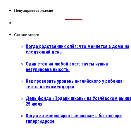
Популярное за неделю
Свежие записи
Когда родственник слёг: что меняется в доме на
следующий день
Один стол на любой рост: зачем нужна
регулировка высоты
Как проверить уровень английского у ребенка:
тесты и рекомендации
День фонда «Подари жизнь» на Усачёвском рынке
25 июля
Когда антиперспирант не спасает: ботокс при
гипергидрозе