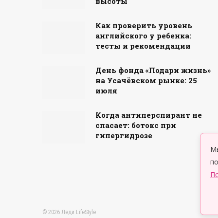
высоты
Как проверить уровень
английского у ребенка:
тесты и рекомендации
День фонда «Подари жизнь»
на Усачёвском рынке: 25
июля
Когда антиперспирант не
спасает: ботокс при
гипергидрозе
Мы
по
По
© 2026 Леди LifeStyle