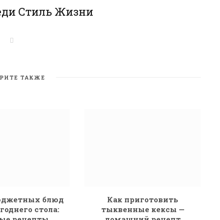
еди Стиль Жизни
W
e
b
s
i
t
РИТЕ ТАКЖЕ
e
юджетных блюд
Как приготовить
годнего стола:
тыквенные кексы —
ые рецепты
домашний рецепт