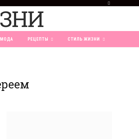
F
a
c
e
b
o
МОДА
РЕЦЕПТЫ
СТИЛЬ ЖИЗНИ
o
k
ереем