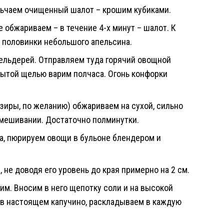
льчаем очищенный шалот – крошим кубиками.
 обжариваем – в течение 4-х минут – шалот. К
 половинки небольшого апельсина.
ельдерей. Отправляем туда горячий овощной
рытой щелью варим полчаса. Огонь конфорки
иры, по желанию) обжариваем на сухой, сильно
омешивании. Достаточно полминутки.
ка, пюрируем овощи в бульоне блендером и
 не доводя его уровень до края примерно на 2 см.
тим. Вносим в него щепотку соли и на высокой
к в настоящем капучино, раскладываем в каждую