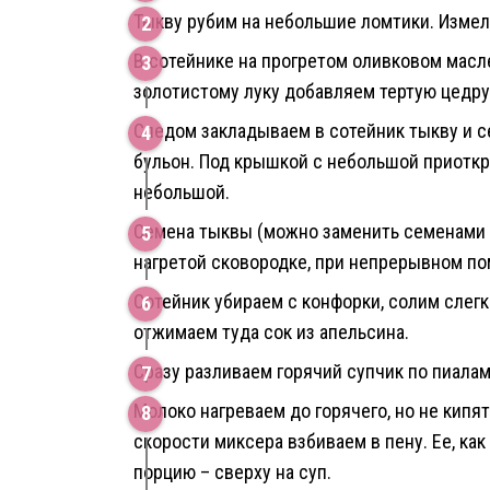
Тыкву рубим на небольшие ломтики. Изме
В сотейнике на прогретом оливковом масле
золотистому луку добавляем тертую цедру
Следом закладываем в сотейник тыкву и с
бульон. Под крышкой с небольшой приотк
небольшой.
Семена тыквы (можно заменить семенами з
нагретой сковородке, при непрерывном п
Сотейник убираем с конфорки, солим слег
отжимаем туда сок из апельсина.
Сразу разливаем горячий супчик по пиалам,
Молоко нагреваем до горячего, но не кипя
скорости миксера взбиваем в пену. Ее, ка
порцию – сверху на суп.