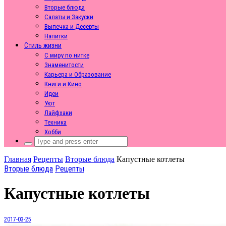
Вторые блюда
Салаты и Закуски
Выпечка и Десерты
Напитки
Стиль жизни
С миру по нитке
Знаменитости
Карьера и Образование
Книги и Кино
Идеи
Уют
Лайфхаки
Техника
Хобби
Search
for:
Главная
Рецепты
Вторые блюда
Капустные котлеты
Вторые блюда
Рецепты
Капустные котлеты
2017-03-25