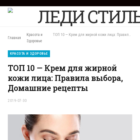
F
a
c
e
b
Красота и
ТОП 10 — Крем для жирной кожи лица: Правила выбора, Домашние рецепты
Главная
o
Здоровье
o
k
КРАСОТА И ЗДОРОВЬЕ
ТОП 10 — Крем для жирной
кожи лица: Правила выбора,
Домашние рецепты
2019-07-30