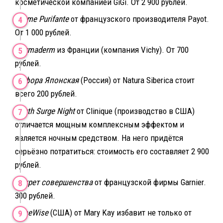
косметической компанией GiGi. От 2 900 рублей.
Creme Purifante
от французского производителя Payot.
От 1 000 рублей.
Normaderm
из Франции (компания Vichy). От 700
рублей.
Софора Японская
(Россия) от Natura Siberica стоит
всего 200 рублей.
Youth Surge Night
от Clinique (производство в США)
отличается мощным комплексным эффектом и
является ночным средством. На него придётся
серьёзно потратиться: стоимость его составляет 2 900
рублей.
Секрет совершенства
от французской фирмы Garnier.
300 рублей.
TimeWise
(США) от Mary Kay избавит не только от