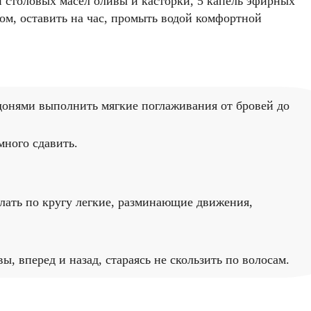
и столовых масел оливы и касторки, 5 капель эфирных
ном, оставить на час, промыть водой комфортной
адонями выполнить мягкие поглаживания от бровей до
много сдавить.
елать по кругу легкие, разминающие движения,
, вперед и назад, стараясь не скользить по волосам.