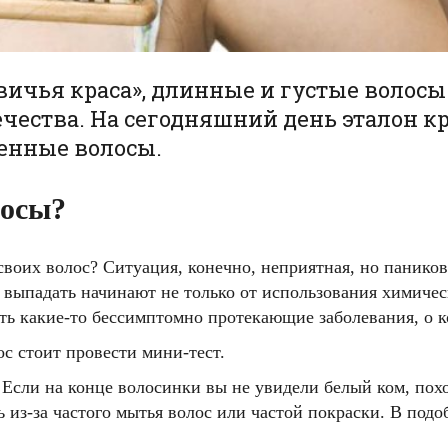
вичья краса», длинные и густые волос
чества. На сегодняшний день эталон кр
енные волосы.
лосы?
своих волос? Ситуация, конечно, неприятная, но паников
ы выпадать начинают не только от использования химичес
ыть какие-то бессимптомно протекающие заболевания, о 
ос стоит провести мини-тест.
Если на конце волосинки вы не увидели белый ком, похо
ть из-за частого мытья волос или частой покраски. В по