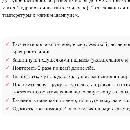
Для укрепления волос развести водой до сметанной ко
масел (кедрового или чайного дерева), 2 ст. ложки гл
температуры с мягким шампунем.
Расчесать волосы щеткой, в меру жесткой, но не к
края роста волос.
Защипнуть подушечками пальцев (указательного и 
Повторить 2 раза по всей длине лба.
Выполнить, чуть надавливая, поглаживания в напр
Положить левую руку на затылок, а правую – на те
постепенно охватывая всю волосяную зону головы.
Разминать пальцами плавно, по кругу кожу на виска
Сдвигать при помощи 4-х согнутых пальцев кожу вд