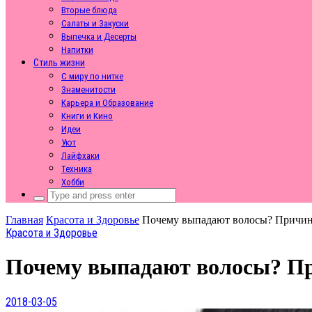
Вторые блюда
Салаты и Закуски
Выпечка и Десерты
Напитки
Стиль жизни
С миру по нитке
Знаменитости
Карьера и Образование
Книги и Кино
Идеи
Уют
Лайфхаки
Техника
Хобби
Search
for:
Главная
Красота и Здоровье
Почему выпадают волосы? Причин
Красота и Здоровье
Почему выпадают волосы? Пр
2018-03-05