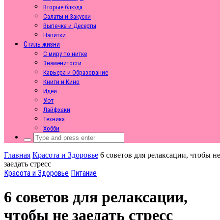
Вторые блюда
Салаты и Закуски
Выпечка и Десерты
Напитки
Стиль жизни
С миру по нитке
Знаменитости
Карьера и Образование
Книги и Кино
Идеи
Уют
Лайфхаки
Техника
Хобби
Search
for:
Главная
Красота и Здоровье
6 советов для релаксации, чтобы н
заедать стресс
Красота и Здоровье
Питание
6 советов для релаксации,
чтобы не заедать стресс