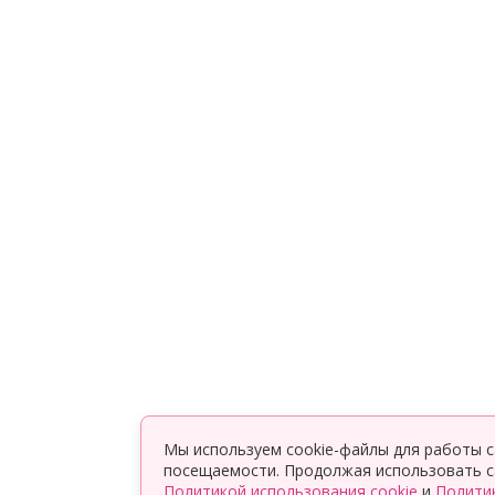
Мы используем cookie-файлы для работы с
посещаемости. Продолжая использовать са
Политикой использования cookie
и
Полити