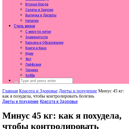
Вторые блюда
Салаты и Закуски
Выпечка и Десерты
Напитки
Стиль жизни
С миру по нитке
Знаменитости
Карьера и Образование
Книги и Кино
Идеи
Уют
Лайфхаки
Техника
Хобби
Search
for:
Главная
Красота и Здоровье
Диеты и похудение
Минус 45 кг:
как я похудела, чтобы контролировать болезнь
Диеты и похудение
Красота и Здоровье
Минус 45 кг: как я похудела,
чтобы контролировать