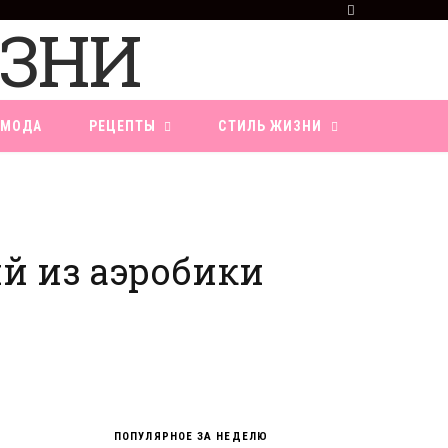
F
a
c
e
b
o
МОДА
РЕЦЕПТЫ
СТИЛЬ ЖИЗНИ
o
k
й из аэробики
ПОПУЛЯРНОЕ ЗА НЕДЕЛЮ