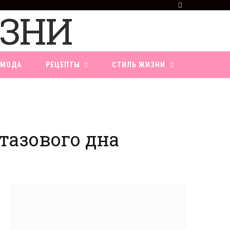
F
a
c
e
b
o
МОДА
РЕЦЕПТЫ
СТИЛЬ ЖИЗНИ
o
k
азового дна