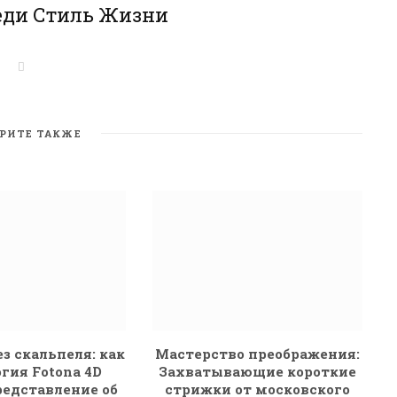
еди Стиль Жизни
W
e
b
s
i
t
РИТЕ ТАКЖЕ
e
з скальпеля: как
Мастерство преображения:
гия Fotona 4D
Захватывающие короткие
редставление об
стрижки от московского