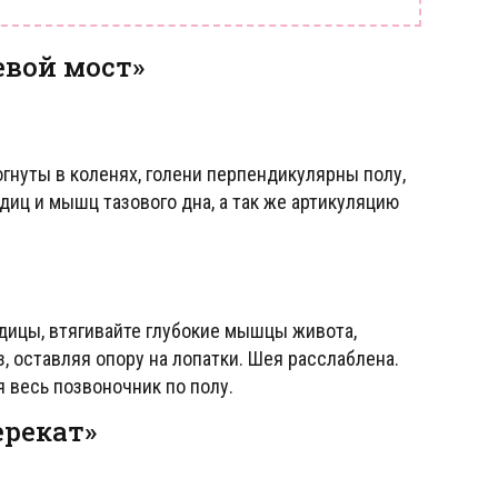
евой мост»
огнуты в коленях, голени перпендикулярны полу,
одиц и мышц тазового дна, а так же артикуляцию
одицы, втягивайте глубокие мышцы живота,
, оставляя опору на лопатки. Шея расслаблена.
я весь позвоночник по полу.
ерекат»