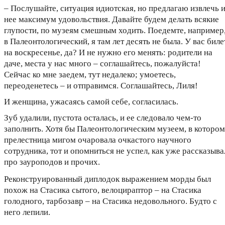
– Послушайте, ситуация идиотская, но предлагаю извлечь 
нее максимум удовольствия. Давайте будем делать всякие
глупости, по музеям смешным ходить. Поедемте, например
в Палеонтологический, я там лет десять не была. У вас биле
на воскресенье, да? И не нужно его менять: родители на
даче, места у нас много – соглашайтесь, пожалуйста!
Сейчас ко мне заедем, тут недалеко; умоетесь,
переоденетесь – и отправимся. Соглашайтесь, Лиля!
И женщина, ужасаясь самой себе, согласилась.
Зуб удалили, пустота осталась, и ее следовало чем-то
заполнить. Хотя бы Палеонтологическим музеем, в котором
прелестница мигом очаровала очкастого научного
сотрудника, тот и опомниться не успел, как уже рассказыва
про зауроподов и прочих.
Реконструированный диплодок выражением морды был
похож на Стасика сытого, велоцираптор – на Стасика
голодного, тарбозавр – на Стасика недовольного. Будто с
него лепили.