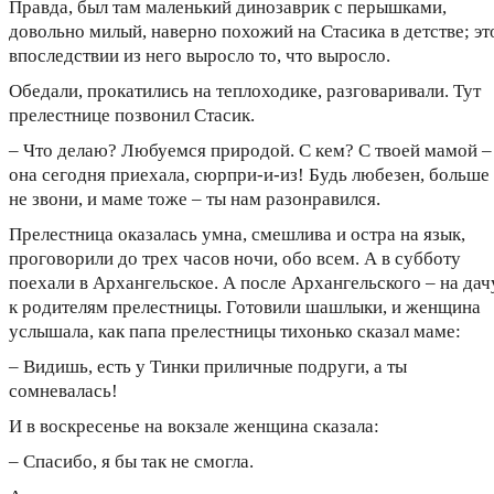
Правда, был там маленький динозаврик с перышками,
довольно милый, наверно похожий на Стасика в детстве; эт
впоследствии из него выросло то, что выросло.
Обедали, прокатились на теплоходике, разговаривали. Тут
прелестнице позвонил Стасик.
– Что делаю? Любуемся природой. С кем? С твоей мамой –
она сегодня приехала, сюрпри-и-из! Будь любезен, больше
не звони, и маме тоже – ты нам разонравился.
Прелестница оказалась умна, смешлива и остра на язык,
проговорили до трех часов ночи, обо всем. А в субботу
поехали в Архангельское. А после Архангельского – на дач
к родителям прелестницы. Готовили шашлыки, и женщина
услышала, как папа прелестницы тихонько сказал маме:
– Видишь, есть у Тинки приличные подруги, а ты
сомневалась!
И в воскресенье на вокзале женщина сказала:
– Спасибо, я бы так не смогла.