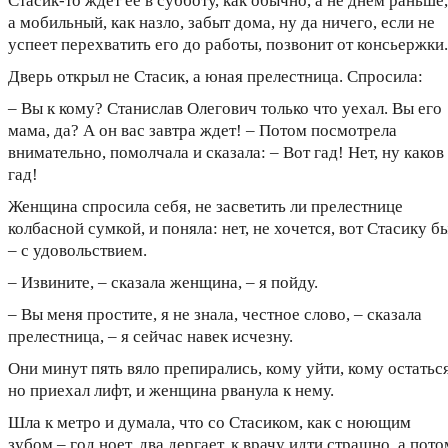
Стасик-то ждет ее в субботу, как обычно, а не днем раньше,
а мобильный, как назло, забыт дома, ну да ничего, если не
успеет перехватить его до работы, позвонит от консьержки.
Дверь открыл не Стасик, а юная прелестница. Спросила:
– Вы к кому? Станислав Олегович только что уехал. Вы его
мама, да? А он вас завтра ждет! – Потом посмотрела
внимательно, помолчала и сказала: – Вот гад! Нет, ну каков
гад!
Женщина спросила себя, не засветить ли прелестнице
колбасной сумкой, и поняла: нет, не хочется, вот Стасику б
– с удовольствием.
– Извините, – сказала женщина, – я пойду.
– Вы меня простите, я не знала, честное слово, – сказала
прелестница, – я сейчас навек исчезну.
Они минут пять вяло препирались, кому уйти, кому остаться
но приехал лифт, и женщина рванула к нему.
Шла к метро и думала, что со Стасиком, как с ноющим
зубом – год ноет, два дергает, к врачу идти страшно, а пото