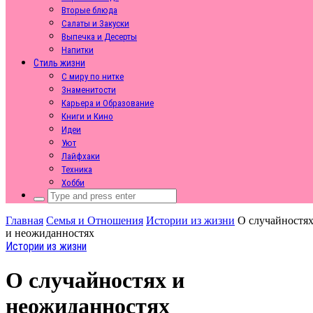
Вторые блюда
Салаты и Закуски
Выпечка и Десерты
Напитки
Стиль жизни
С миру по нитке
Знаменитости
Карьера и Образование
Книги и Кино
Идеи
Уют
Лайфхаки
Техника
Хобби
Search
for:
Главная
Семья и Отношения
Истории из жизни
О случайностя
и неожиданностях
Истории из жизни
О случайностях и
неожиданностях