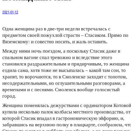
2021-01-12
Одна женщина раз в две-три недели встречалась с
предметом своей пожухлой страсти – Стасиком. Прямо по
Вяземскому: и совестно носить, и жаль оставить.
Между ними ночь поездом, а поскольку Стасик даже в
спальном вагоне спал тревожно и вследствие этого
становился раздражительным и придирчивым, то женщина
ездила сама, хотя тоже не высыпалась – какой там сон, то
храпят, то ворочаются, то в Смоленске заходят с топотом,
несодержательными, но оглушительными разговорами, а
временами и с песнями. Смоленск вообще голосистый
город.
Женщина поменялась дежурствами с ординатором Котовой
купила несколько палок колбасы местного производства, от
которой Стасик впадал в гастрономическую эйфорию, и,
забравшись на верхнюю полку в плацкарте, сообразила, чт