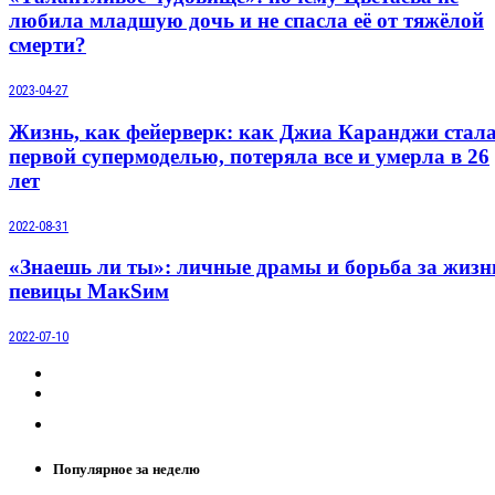
любила младшую дочь и не спасла её от тяжёлой
смерти?
2023-04-27
Жизнь, как фейерверк: как Джиа Каранджи стал
первой супермоделью, потеряла все и умерла в 26
лет
2022-08-31
«Знаешь ли ты»: личные драмы и борьба за жизн
певицы МакSим
2022-07-10
Популярное за неделю