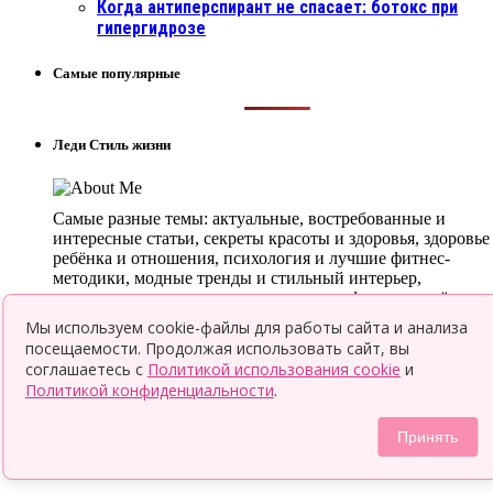
Когда антиперспирант не спасает: ботокс при
гипергидрозе
Самые популярные
Леди Стиль жизни
Самые разные темы: актуальные, востребованные и
интересные статьи, секреты красоты и здоровья, здоровье
ребёнка и отношения, психология и лучшие фитнес-
методики, модные тренды и стильный интерьер,
оригинальные рецепты и невероятные факты — всё для
того, чтобы ты была в курсе всего нового и интересного.
Мы используем cookie-файлы для работы сайта и анализа
посещаемости. Продолжая использовать сайт, вы
© 2026 Леди LifeStyle
соглашаетесь с
Политикой использования cookie
и
Top
Политикой конфиденциальности
.
Принять