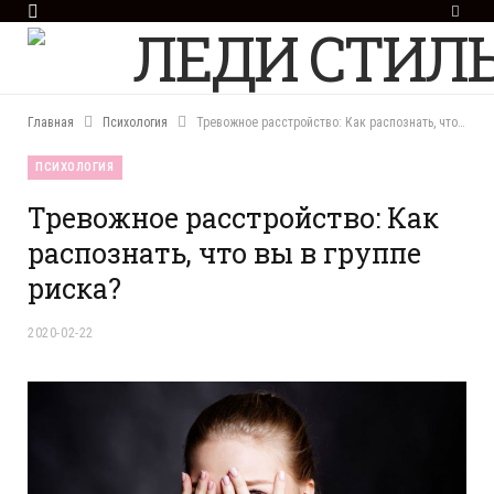
F
a
c
e
b
o
Главная
Психология
Тревожное расстройство: Как распознать, что вы в группе риска?
o
k
ПСИХОЛОГИЯ
Тревожное расстройство: Как
распознать, что вы в группе
риска?
2020-02-22