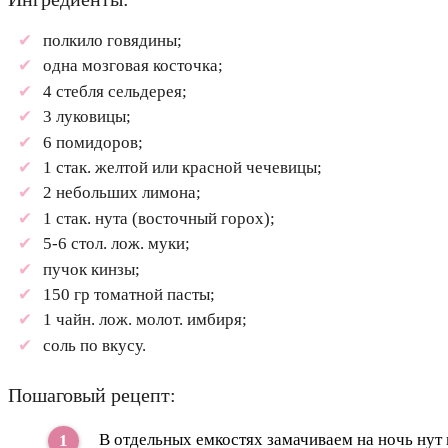
полкило говядины;
одна мозговая косточка;
4 стебля сельдерея;
3 луковицы;
6 помидоров;
1 стак. желтой или красной чечевицы;
2 небольших лимона;
1 стак. нута (восточный горох);
5-6 стол. лож. муки;
пучок кинзы;
150 гр томатной пасты;
1 чайн. лож. молот. имбиря;
соль по вкусу.
Пошаговый рецепт:
В отдельных емкостях замачиваем на ночь нут 