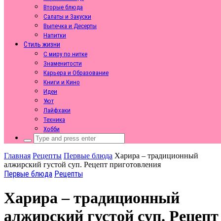
Вторые блюда
Салаты и Закуски
Выпечка и Десерты
Напитки
Стиль жизни
С миру по нитке
Знаменитости
Карьера и Образование
Книги и Кино
Идеи
Уют
Лайфхаки
Техника
Хобби
Search
for:
Главная
Рецепты
Первые блюда
Харира – традиционный
алжирский густой суп. Рецепт приготовления
Первые блюда
Рецепты
Харира – традиционный
алжирский густой суп. Рецепт