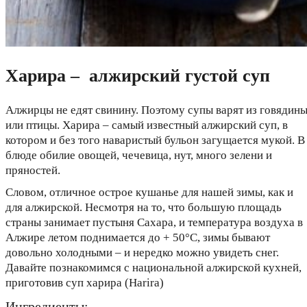
Харира – алжирский густой суп
Алжирцы не едят свинину. Поэтому супы варят из говядин
или птицы. Харира – самый известный алжирский суп, в
котором и без того наваристый бульон загущается мукой. В
блюде обилие овощей, чечевица, нут, много зелени и
пряностей.
Словом, отличное острое кушанье для нашей зимы, как и
для алжирской. Несмотря на то, что большую площадь
страны занимает пустыня Сахара, и температура воздуха в
Алжире летом поднимается до + 50°С, зимы бывают
довольно холодными – и нередко можно увидеть снег.
Давайте познакомимся с национальной алжирской кухней,
приготовив суп харира (Harira)
Ингредиенты: