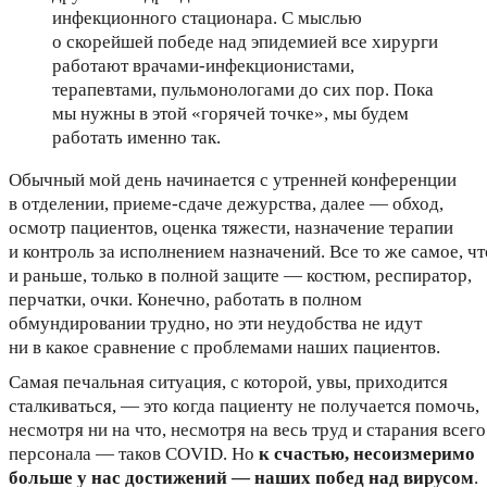
инфекционного стационара. С мыслью
о скорейшей победе над эпидемией все хирурги
работают врачами-инфекционистами,
терапевтами, пульмонологами до сих пор. Пока
мы нужны в этой «горячей точке», мы будем
работать именно так.
Обычный мой день начинается с утренней конференции
в отделении, приеме-сдаче дежурства, далее — обход,
осмотр пациентов, оценка тяжести, назначение терапии
и контроль за исполнением назначений. Все то же самое, чт
и раньше, только в полной защите — костюм, респиратор,
перчатки, очки. Конечно, работать в полном
обмундировании трудно, но эти неудобства не идут
ни в какое сравнение с проблемами наших пациентов.
Самая печальная ситуация, с которой, увы, приходится
сталкиваться, — это когда пациенту не получается помочь,
несмотря ни на что, несмотря на весь труд и старания всего
персонала — таков COVID. Но
к счастью, несоизмеримо
больше у нас достижений — наших побед над вирусом
.