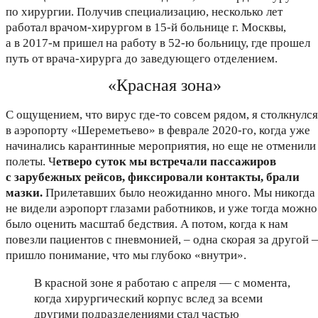
по хирургии. Получив специализацию, несколько лет
работал врачом-хирургом в 15-й больнице г. Москвы,
а в 2017-м пришел на работу в 52-ю больницу, где прошел
путь от врача-хирурга до заведующего отделением.
«Красная зона»
С ощущением, что вирус где-то совсем рядом, я столкнулся
в аэропорту «Шереметьево» в феврале 2020-го, когда уже
начинались карантинные мероприятия, но еще не отменили
полеты. Ч
етверо суток мы встречали пассажиров
с зарубежных рейсов, фиксировали контакты, брали
мазки.
Прилетавших было неожиданно много. Мы никогда
не видели аэропорт глазами работников, и уже тогда можно
было оценить масштаб бедствия. А потом, когда к нам
повезли пациентов с пневмонией, – одна скорая за другой
пришло понимание, что мы глубоко «внутри».
В красной зоне я работаю с апреля — с момента,
когда хирургический корпус вслед за всеми
другими подразделениями стал частью