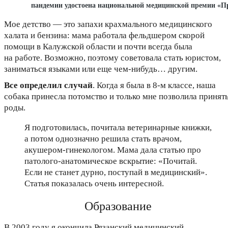
пандемии удостоена национальной медицинской премии «П
Мое детство — это запахи крахмального медицинского
халата и бензина: мама работала фельдшером скорой
помощи в Калужской области и почти всегда была
на работе. Возможно, поэтому советовала стать юристом,
заниматься языками или еще чем-нибудь… другим.
Все определил случай
. Когда я была в 8-м классе, наша
собака принесла потомство и только мне позволила принят
роды.
Я подготовилась, почитала ветеринарные книжки,
а потом однозначно решила стать врачом,
акушером-гинекологом. Мама дала статью про
патолого-анатомическое вскрытие: «Почитай.
Если не станет дурно, поступай в медицинский».
Статья показалась очень интересной.
Образование
В 2003 году я окончила Рязанский медицинский