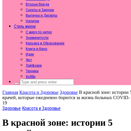
Вторые блюда
Салаты и Закуски
Выпечка и Десерты
Напитки
Стиль жизни
С миру по нитке
Знаменитости
Карьера и Образование
Книги и Кино
Идеи
Уют
Лайфхаки
Техника
Хобби
Search
for:
Главная
Красота и Здоровье
Здоровье
В красной зоне: истории 
врачей, которые ежедневно борются за жизнь больных COVID-
19
Здоровье
Красота и Здоровье
В красной зоне: истории 5