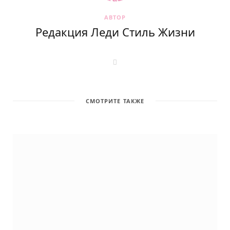
АВТОР
Редакция Леди Стиль Жизни
W
e
b
s
i
t
СМОТРИТЕ ТАКЖЕ
e