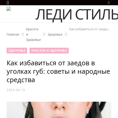
F
a
c
e
b
Красота
Как избавиться от заедов в уголках губ: советы и народные средства
o
Главная
и
Здоровье
o
Здоровье
k
ЗДОРОВЬЕ
КРАСОТА И ЗДОРОВЬЕ
Как избавиться от заедов в
уголках губ: советы и народные
средства
2022-04-13