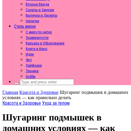
Вторые блюда
Салаты и Закуски
Выпечка и Десерты
Напитки
Стиль жизни
С миру по нитке
Знаменитости
Карьера и Образование
Книги и Кино
Идеи
Уют
Лайфхаки
Техника
Хобби
Search
for:
Главная
Красота и Здоровье
Шугаринг подмышек в домашних
условиях — как правильно делать
Красота и Здоровье
Уход за телом
Шугаринг подмышек в
домашних условиях — как