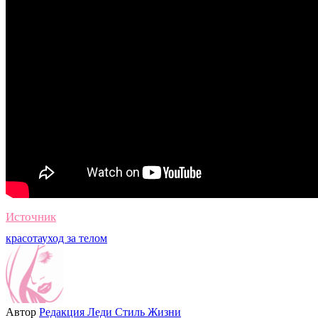
Источник
красота
уход за телом
Автор
Редакция Леди Стиль Жизни