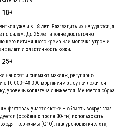
вать на потом.
18+
виться уже и в
18 лет
. Разгладить их не удастся, а
 по силам. До 25 лет вполне достаточно
ющего витаминного крема или молочка утром и
нс влаги и эластичность кожи.
25+
и наносят и снимают макияж, регулярно
и к 10 000–40 000 морганиям за сутки ложится
жу, уровень коллагена снижается. Меняется образ
м факторам участок кожи – область вокруг глаз
ндуется (особенно после 30-ти) использовать
входят коэнзимы (Q10), гиалуроновая кислота,