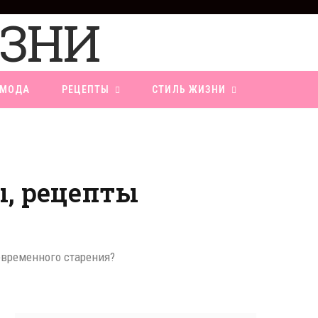
F
a
c
e
b
o
МОДА
РЕЦЕПТЫ
СТИЛЬ ЖИЗНИ
o
k
ы, рецепты
евременного старения?