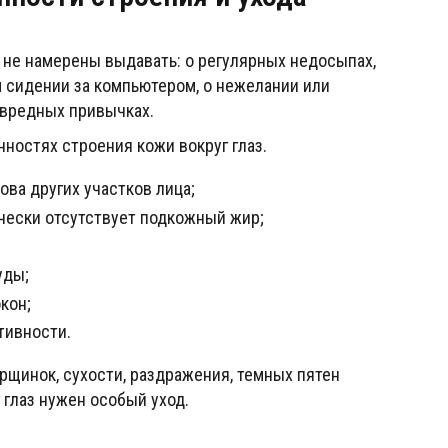
мы не намерены выдавать: о регулярных недосыпах,
 сидении за компьютером, о нежелании или
и вредных привычках.
нностях строения кожи вокруг глаз.
ова других участков лица;
ически отсутствует подкожный жир;
уды;
кон;
тивности.
рщинок, сухости, раздражения, темных пятен
г глаз нужен особый уход.