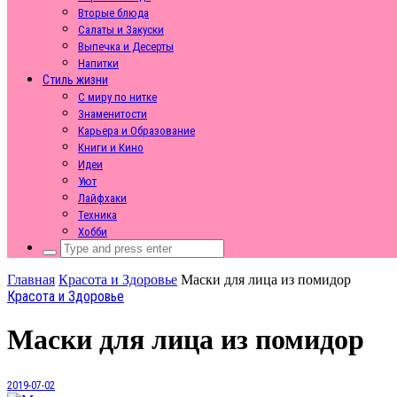
Вторые блюда
Салаты и Закуски
Выпечка и Десерты
Напитки
Стиль жизни
С миру по нитке
Знаменитости
Карьера и Образование
Книги и Кино
Идеи
Уют
Лайфхаки
Техника
Хобби
Search
for:
Главная
Красота и Здоровье
Маски для лица из помидор
Красота и Здоровье
Маски для лица из помидор
2019-07-02