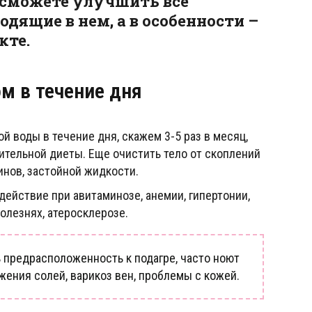
 сможете улучшить все
дящие в нем, а в особенности –
кте.
м в течение дня
й воды в течение дня, скажем 3-5 раз в месяц,
ительной диеты. Еще очистить тело от скоплений
инов, застойной жидкости.
ействие при авитаминозе, анемии, гипертонии,
олезнях, атеросклерозе.
ь предрасположенность к подагре, часто ноют
ожения солей, варикоз вен, проблемы с кожей.