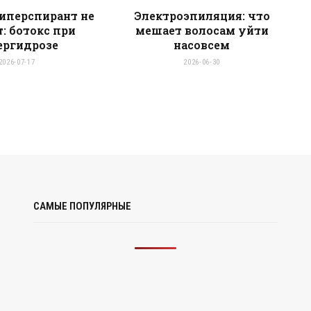
иперспирант не
Электроэпиляция: что
т: ботокс при
мешает волосам уйти
ергидрозе
насовсем
2026-07-17
2026-06-30
САМЫЕ ПОПУЛЯРНЫЕ