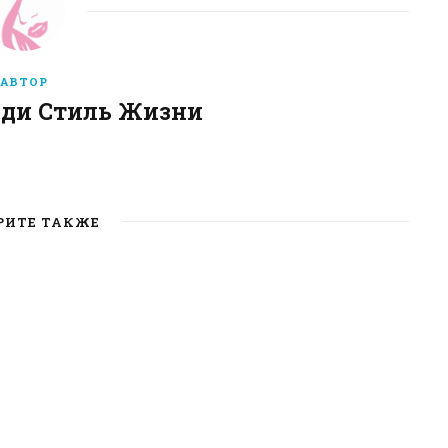
АВТОР
еди Стиль Жизни
W
e
b
РИТЕ ТАКЖЕ
s
i
t
e