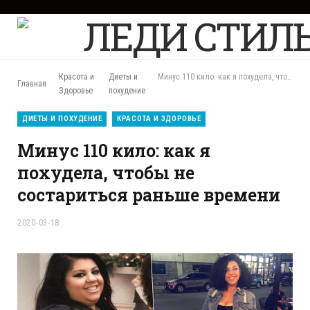
F
a
c
e
b
Красота и
Диеты и
Минус 110 кило: как я похудела, чтобы не состариться раньше времени
Главная
o
Здоровье
похудение
o
k
ДИЕТЫ И ПОХУДЕНИЕ
КРАСОТА И ЗДОРОВЬЕ
Минус 110 кило: как я
похудела, чтобы не
состариться раньше времени
2020-03-18