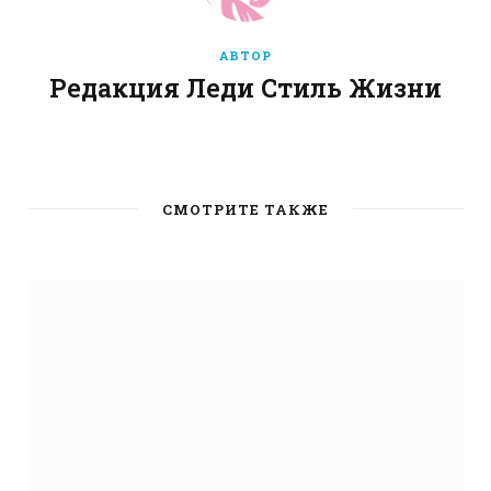
АВТОР
Редакция Леди Стиль Жизни
W
e
b
СМОТРИТЕ ТАКЖЕ
s
i
t
e