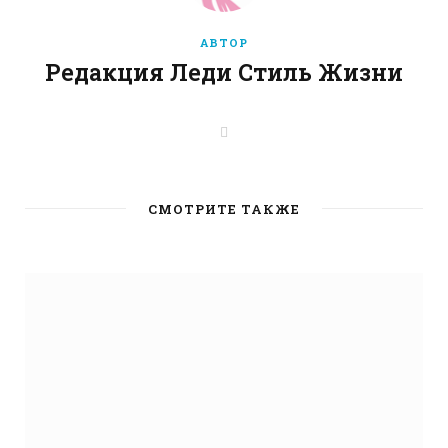
АВТОР
Редакция Леди Стиль Жизни
W
e
b
s
i
t
СМОТРИТЕ ТАКЖЕ
e