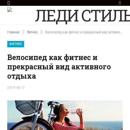
F
a
c
e
b
o
Главная
Фитнес
Велосипед как фитнес и прекрасный вид активного отдыха
o
k
ФИТНЕС
Велосипед как фитнес и
прекрасный вид активного
отдыха
2019-08-17