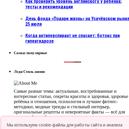
Как проверить уровень английского у ребенка:
тесты и рекомендации
День фонда «Подари жизнь» на Усачёвском рынке
25 июля
Когда антиперспирант не спасает: ботокс при
гипергидрозе
Самые популярные
Леди Стиль жизни
Самые разные темы: актуальные, востребованные и
интересные статьи, секреты красоты и здоровья, здоровье
ребёнка и отношения, психология и лучшие фитнес-
методики, модные тренды и стильный интерьер,
оригинальные рецепты и невероятные факты — всё для
того, чтобы ты была в курсе всего нового и интересного.
Мы используем cookie-файлы для работы сайта и анализа
© 2026 Леди LifeStyle