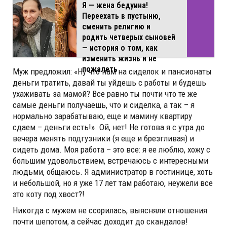
Я — жена бедуина!
Переехать в пустыню,
сменить религию и
родить четверых сыновей
— история о том, как
изменить жизнь и не
пожалеть
Муж предложил: «Ну что нам на сиделок и пансионаты
деньги тратить, давай ты уйдешь с работы и будешь
ухаживать за мамой? Все равно ты почти что те же
самые деньги получаешь, что и сиделка, а так – я
нормально зарабатываю, еще и мамину квартиру
сдаем – деньги есть!». Ой, нет! Не готова я с утра до
вечера менять подгузники (я еще и брезгливая) и
сидеть дома. Моя работа – это все: я ее люблю, хожу с
большим удовольствием, встречаюсь с интересными
людьми, общаюсь. Я администратор в гостинице, хоть
и небольшой, но я уже 17 лет там работаю, неужели все
это коту под хвост?!
Никогда с мужем не ссорилась, выясняли отношения
почти шепотом, а сейчас доходит до скандалов!