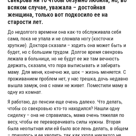
всяком случае, уважала – достойная
женщина, только вот подкосило ее на
старости лет.
До недолгого времени она как-то обслуживала себя
сама, пока не упала и не сломала ногу (косточки
хрупкие). Доктора сказали – ходить она может быть и
будет, но с большим трудом. Долгое время свекровь
лежала в больнице, но не будут ее же там вечность
держать, сказали, что пора выписывать и забирать
маму. Для меня, конечно же, шок – жизнь меняется. С
проживанием проблем нет, у нас трешка, дочь недавно
вышла замуж, она с нами не живет. Поместили маму в
одну из комнат.
Я работаю, до пенсии еще очень далеко. Что делать,
чтобы со свекровью кто-то находился? Нашли одну
сиделку – она не справилась, мама очень тяжелая по
весу, чтобы ее переворачивать силы нужны. Вторая
была неопытная или ей было все лень делать, в общем
– пришлось и ее уволить, так как ухода никакого не