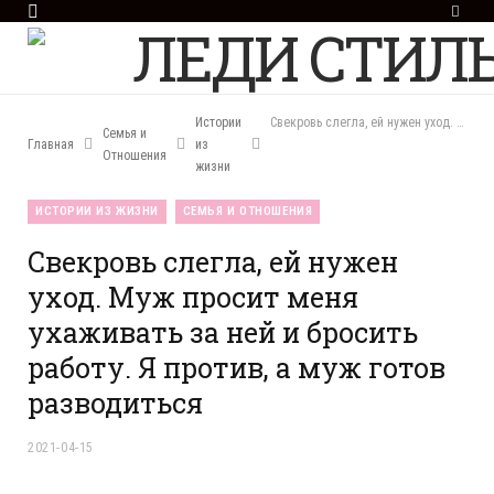
F
a
c
e
b
o
Истории
Свекровь слегла, ей нужен уход. Муж просит меня ухаживать за ней и бросить работу. Я против, а муж готов разводиться
Семья и
o
Главная
из
Отношения
k
жизни
ИСТОРИИ ИЗ ЖИЗНИ
СЕМЬЯ И ОТНОШЕНИЯ
Свекровь слегла, ей нужен
уход. Муж просит меня
ухаживать за ней и бросить
работу. Я против, а муж готов
разводиться
2021-04-15