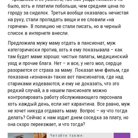
было, хоть и платили побольше, чем средняя цена по
городу за сиделок. Третья вообще оказалась нечистая
на руку, стали пропадать вещи и ее словили «на
горячем». В полицию не стали писать, но в черный
список в интернете внесли.
Предложила мужу маму отдать в пансионат, муж
категорически против, хоть я ему показывала – как
там будет маме хорошо: чистые палаты, медицинский
уход и прочие блага. Нет – и все, у него мол, сердце
разорвется от страха за маму. Показал мне фильм, где
показана «изнанка» таких вот пансионатов, где над
стариками издеваются, и ему не доказать, что это
редкий случай, а в нашем пансионате можно
контролировать работу обслуживающего персонала
хоть каждый день, если нет карантина. Все равно, муж
не хочет никуда отдавать маму. Вопрос – ну что тогда
делать? Сейчас к нам ходит днем соседка за плату, но
она скоро переезжает, и что тогда?
Читайте также: