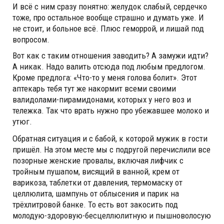
И всё с ним сразу понятно: желудок слабый, сердечко
тоже, про остальное вообще страшно и думать уже. И
не стоит, и больное всё. Плюс геморрой, и лишай под
вопросом.
Вот как с таким отношения заводить? А замужи идти?
А никак. Надо валить отсюда под любым предлогом.
Кроме предлога: «Что-то у меня голова болит». Этот
аптекарь тебя тут же накормит всеми своими
валидолами-пирамидонами, которых у него воз и
тележка. Так что врать нужно про убежавшее молоко и
утюг.
Обратная ситуация и с бабой, к которой мужик в гости
пришёл. На этом месте мы с подругой перечислили все
позорные женские провалы, включая лифчик с
тройным пушапом, висящий в ванной, крем от
варикоза, таблетки от давления, термомаску от
целлюлита, шампунь от облысения и парик на
трёхлитровой банке. То есть вот закосить под
молодую-здоровую-бесцеллюлитную и пышноволосую