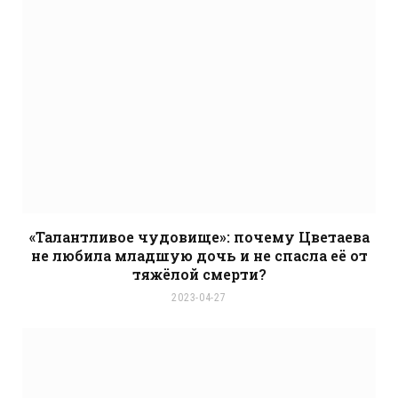
e
«Талантливое чудовище»: почему Цветаева
не любила младшую дочь и не спасла её от
тяжёлой смерти?
2023-04-27