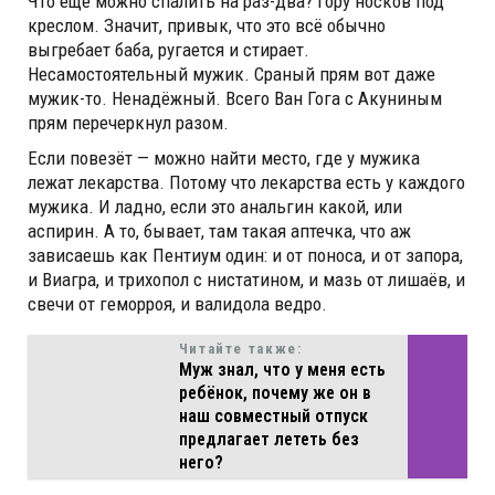
Что ещё можно спалить на раз-два? Гору носков под
креслом. Значит, привык, что это всё обычно
выгребает баба, ругается и стирает.
Несамостоятельный мужик. Сраный прям вот даже
мужик-то. Ненадёжный. Всего Ван Гога с Акуниным
прям перечеркнул разом.
Если повезёт — можно найти место, где у мужика
лежат лекарства. Потому что лекарства есть у каждого
мужика. И ладно, если это анальгин какой, или
аспирин. А то, бывает, там такая аптечка, что аж
зависаешь как Пентиум один: и от поноса, и от запора,
и Виагра, и трихопол с нистатином, и мазь от лишаёв, и
свечи от геморроя, и валидола ведро.
Читайте также:
Муж знал, что у меня есть
ребёнок, почему же он в
наш совместный отпуск
предлагает лететь без
него?