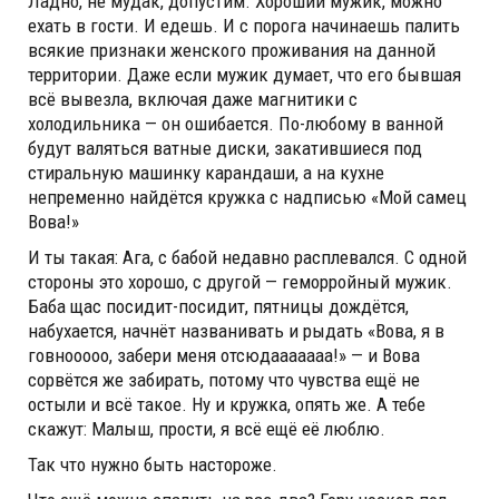
Ладно, не мудак, допустим. Хороший мужик, можно
ехать в гости. И едешь. И с порога начинаешь палить
всякие признаки женского проживания на данной
территории. Даже если мужик думает, что его бывшая
всё вывезла, включая даже магнитики с
холодильника — он ошибается. По-любому в ванной
будут валяться ватные диски, закатившиеся под
стиральную машинку карандаши, а на кухне
непременно найдётся кружка с надписью «Мой самец
Вова!»
И ты такая: Ага, с бабой недавно расплевался. С одной
стороны это хорошо, с другой — геморройный мужик.
Баба щас посидит-посидит, пятницы дождётся,
набухается, начнёт названивать и рыдать «Вова, я в
говнооооо, забери меня отсюдааааааа!» — и Вова
сорвётся же забирать, потому что чувства ещё не
остыли и всё такое. Ну и кружка, опять же. А тебе
скажут: Малыш, прости, я всё ещё её люблю.
Так что нужно быть настороже.