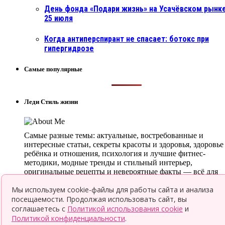
День фонда «Подари жизнь» на Усачёвском рынке
25 июля
Когда антиперспирант не спасает: ботокс при
гипергидрозе
Самые популярные
Леди Стиль жизни
Самые разные темы: актуальные, востребованные и
интересные статьи, секреты красоты и здоровья, здоровье
ребёнка и отношения, психология и лучшие фитнес-
методики, модные тренды и стильный интерьер,
оригинальные рецепты и невероятные факты — всё для
того, чтобы ты была в курсе всего нового и интересного.
Мы используем cookie-файлы для работы сайта и анализа
© 2026 Леди LifeStyle
посещаемости. Продолжая использовать сайт, вы
соглашаетесь с
Политикой использования cookie
и
Top
Политикой конфиденциальности
.