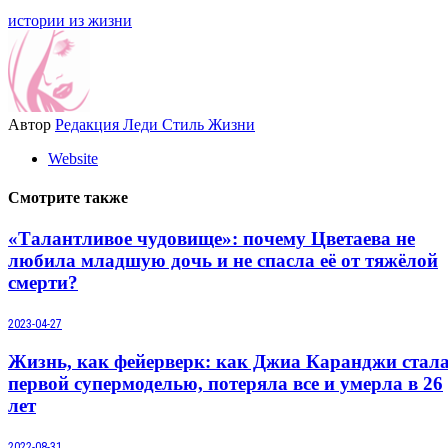
истории из жизни
Автор
Редакция Леди Стиль Жизни
Website
Смотрите также
«Талантливое чудовище»: почему Цветаева не
любила младшую дочь и не спасла её от тяжёлой
смерти?
2023-04-27
Жизнь, как фейерверк: как Джиа Каранджи стал
первой супермоделью, потеряла все и умерла в 26
лет
2022-08-31