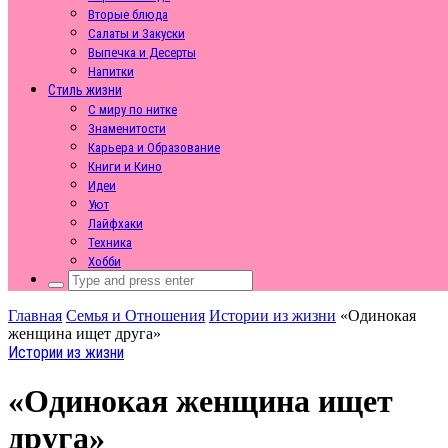
Вторые блюда
Салаты и Закуски
Выпечка и Десерты
Напитки
Стиль жизни
С миру по нитке
Знаменитости
Карьера и Образование
Книги и Кино
Идеи
Уют
Лайфхаки
Техника
Хобби
Search
for:
Главная
Семья и Отношения
Истории из жизни
«Одинокая
женщина ищет друга»
Истории из жизни
«Одинокая женщина ищет
друга»