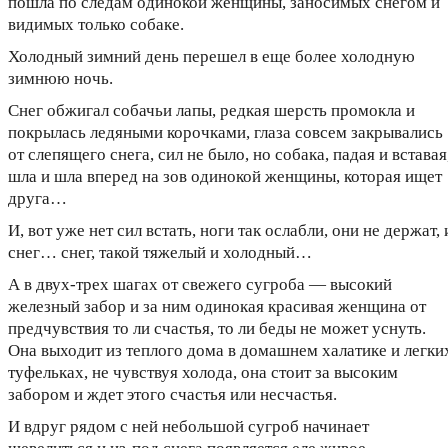
пошла по следам одинокой женщины, заносимых снегом и
видимых только собаке.
Холодный зимний день перешел в еще более холодную
зимнюю ночь.
Снег обжигал собачьи лапы, редкая шерсть промокла и
покрылась ледяными корочками, глаза совсем закрывались
от слепящего снега, сил не было, но собака, падая и вставая
шла и шла вперед на зов одинокой женщины, которая ищет
друга…
И, вот уже нет сил встать, ноги так ослабли, они не держат, 
снег… снег, такой тяжелый и холодный…
А в двух-трех шагах от свежего сугроба — высокий
железный забор и за ним одинокая красивая женщина от
предчувствия то ли счастья, то ли беды не может уснуть.
Она выходит из теплого дома в домашнем халатике и легки
туфельках, не чувствуя холода, она стоит за высоким
забором и ждет этого счастья или несчастья.
И вдруг рядом с ней небольшой сугроб начинает