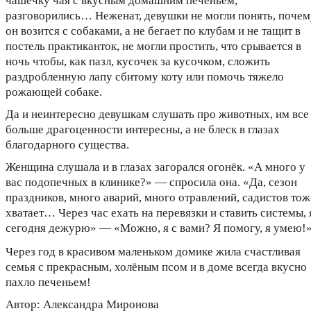
чашечку чая с вкусным домашним печеньем,
разговорились… Неженат, девушки не могли понять, почем
он возится с собаками, а не бегает по клубам и не тащит в
постель практиканток, не могли простить, что срывается в
ночь чтобы, как пазл, кусочек за кусочком, сложить
раздробленную лапу сбитому коту или помочь тяжело
рожающей собаке.
Да и неинтересно девушкам слушать про животных, им все
больше драгоценности интересны, а не блеск в глазах
благодарного существа.
Женщина слушала и в глазах загорался огонёк. «А много у
вас подопечных в клинике?» — спросила она. «Да, сезон
праздников, много аварий, много отравлений, садистов тож
хватает… Через час ехать на перевязки и ставить системы, 
сегодня дежурю» — «Можно, я с вами? Я помогу, я умею!
Через год в красивом маленьком домике жила счастливая
семья с прекрасным, холёным псом и в доме всегда вкусно
пахло печеньем!
Автор: Александра Миронова