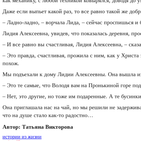
как механику, с любой техникой ковырялся, доводя до 
Даже если выпьет какой раз, то все равно такой же доб
– Ладно-ладно, – ворчала Лида, – сейчас проспишься и 
Лидия Алексеевна, увидев, что показалась деревня, прос
– И все равно вы счастливая, Лидия Алексеевна, – сказа
– Это правда, счастливая, прожила с ним, как у Христа
похож.
Мы подъехали к дому Лидии Алексеевны. Она вышла из 
– Это те самые, что Володя вам на Пронькиной горе под
– Нет, это другие, но тоже им подаренные. А те бусинки
Она приглашала нас на чай, но мы решили не задержива
что на душе стало как-то радостно…
Автор: Татьяна Викторова
истории из жизни