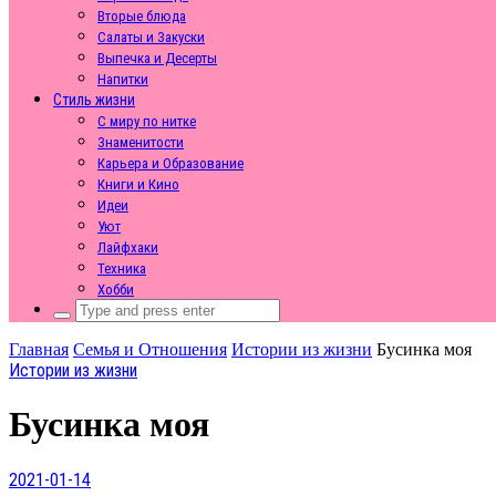
Вторые блюда
Салаты и Закуски
Выпечка и Десерты
Напитки
Стиль жизни
С миру по нитке
Знаменитости
Карьера и Образование
Книги и Кино
Идеи
Уют
Лайфхаки
Техника
Хобби
Search
for:
Главная
Семья и Отношения
Истории из жизни
Бусинка моя
Истории из жизни
Бусинка моя
2021-01-14