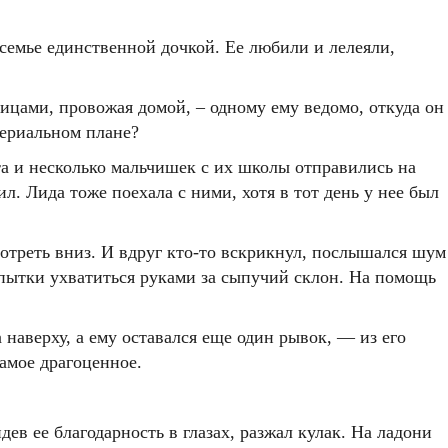
 семье единственной дочкой. Ее любили и лелеяли,
цами, провожая домой, – одному ему ведомо, откуда он
териальном плане?
а и несколько мальчишек с их школы отправились на
л. Лида тоже поехала с ними, хотя в тот день у нее был
мотреть вниз. И вдруг кто-то вскрикнул, послышался шум
попытки ухватиться руками за сыпучий склон. На помощь
наверху, а ему оставался еще один рывок, — из его
самое драгоценное.
дев ее благодарность в глазах, разжал кулак. На ладони