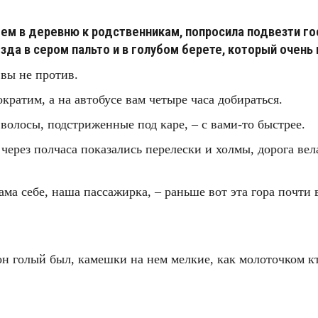
едем в деревню к родственникам, попросила подвезти г
да в сером пальто и в голубом берете, который очень 
 вы не против.
кратим, а на автобусе вам четыре часа добираться.
 волосы, подстриженные под каре, – с вами-то быстрее.
а через полчаса показались перелески и холмы, дорога 
 сама себе, наша пассажирка, – раньше вот эта гора почти
он голый был, камешки на нем мелкие, как молоточком кт