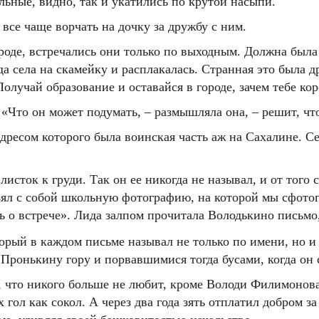
льные, видно, так и укатились по крутой насыпи.
 все чаще ворчать на дочку за дружбу с ним.
ороде, встречались они только по выходным. Должна была
а села на скамейку и расплакалась. Странная это была д
олучай образование и оставайся в городе, зачем тебе ко
«Что он может подумать, – размышляла она, – решит, что
дресом которого была воинская часть аж на Сахалине. Се
листок к груди. Так он ее никогда не называл, и от того
 взял с собой школьную фотографию, на которой мы сфото
ть о встрече». Лида залпом прочитала Володькино письмо
торый в каждом письме называл не только по имени, но и 
Пронькину гору и порвавшимися тогда бусами, когда он с
 что никого больше не любит, кроме Володи Филимонова, и
гол как сокол. А через два года зять отплатил добром за