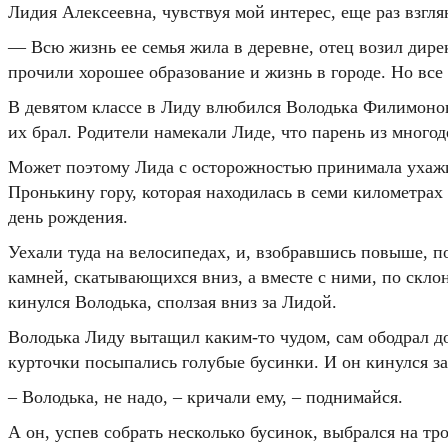
Лидия Алексеевна, чувствуя мой интерес, еще раз взгля
— Всю жизнь ее семья жила в деревне, отец возил дирек
прочили хорошее образование и жизнь в городе. Но все
В девятом классе в Лиду влюбился Володька Филимонов
их брал. Родители намекали Лиде, что парень из много
Может поэтому Лида с осторожностью принимала ухажив
Пронькину гору, которая находилась в семи километрах 
день рождения.
Уехали туда на велосипедах, и, взобравшись повыше, п
камней, скатывающихся вниз, а вместе с ними, по склон
кинулся Володька, сползая вниз за Лидой.
Володька Лиду вытащил каким-то чудом, сам ободрал до 
курточки посыпались голубые бусинки. И он кинулся за
– Володька, не надо, – кричали ему, – поднимайся.
А он, успев собрать несколько бусинок, выбрался на тро