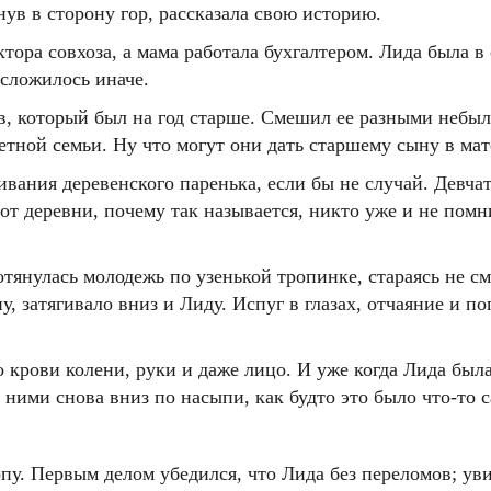
нув в сторону гор, рассказала свою историю.
тора совхоза, а мама работала бухгалтером. Лида была в
 сложилось иначе.
, который был на год старше. Смешил ее разными небыли
детной семьи. Ну что могут они дать старшему сыну в ма
ания деревенского паренька, если бы не случай. Девчат
от деревни, почему так называется, никто уже и не помни
отянулась молодежь по узенькой тропинке, стараясь не с
у, затягивало вниз и Лиду. Испуг в глазах, отчаяние и 
крови колени, руки и даже лицо. И уже когда Лида была 
 ними снова вниз по насыпи, как будто это было что-то 
пу. Первым делом убедился, что Лида без переломов; уви