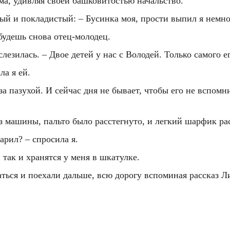
ума, удивляя своей башковитостью начальство.
рый и покладистый: – Бусинка моя, прости выпил я немно
будешь снова отец-молодец.
лезилась. – Двое детей у нас с Володей. Только самого е
ла я ей.
 за пазухой. И сейчас дня не бывает, чтобы его не вспо
машины, пальто было расстегнуто, и легкий шарфик расп
арил? – спросила я.
 так и хранятся у меня в шкатулке.
ться и поехали дальше, всю дорогу вспоминая рассказ Ли