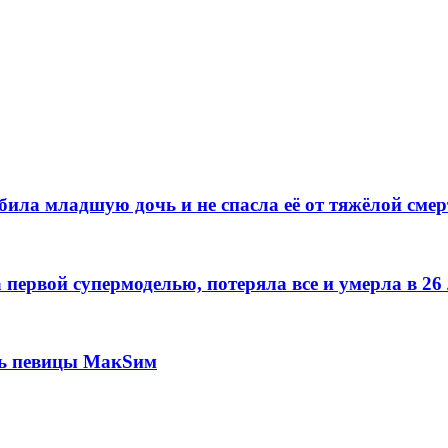
ила младшую дочь и не спасла её от тяжёлой сме
первой супермоделью, потеряла все и умерла в 26 
нь певицы МакSим