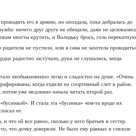
 проводить его в армию, но опоздала, пока добралась до
ружба: ничего друг другу не обещали, даже не целовались
ровам хвосты крутить, и Володьку брось, голь перекатную
 родители не пустили, или я сама не захотела проводить»
рдце радостно застучало, руки не слушались, когда
 стало необыкновенно легко и сладостно на душе. «Очень
графированы, когда ездили на спортивный слет в район.
, потом уже медленно начала читать второй раз.
«бусинкой». И стала эта «бусинка» чем-то вроде их
пасал ее.
 что ей все равно, сколько у него братьев и сестер.
 то, что дочку доверили. Не было ему равных в совхозе