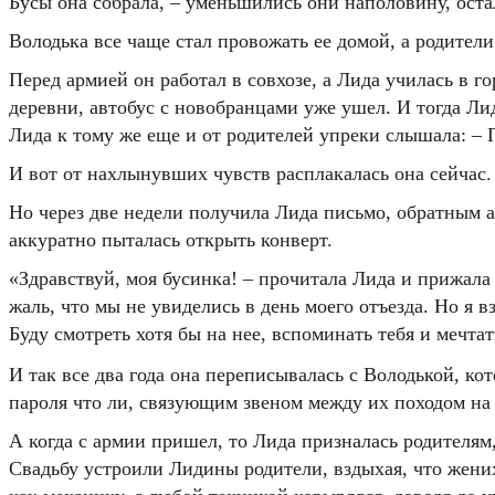
Бусы она собрала, – уменьшились они наполовину, оста
Володька все чаще стал провожать ее домой, а родители
Перед армией он работал в совхозе, а Лида училась в г
деревни, автобус с новобранцами уже ушел. И тогда Лид
Лида к тому же еще и от родителей упреки слышала: – П
И вот от нахлынувших чувств расплакалась она сейчас. 
Но через две недели получила Лида письмо, обратным а
аккуратно пыталась открыть конверт.
«Здравствуй, моя бусинка! – прочитала Лида и прижала 
жаль, что мы не увиделись в день моего отъезда. Но я
Буду смотреть хотя бы на нее, вспоминать тебя и мечта
И так все два года она переписывалась с Володькой, ко
пароля что ли, связующим звеном между их походом на 
А когда с армии пришел, то Лида призналась родителям,
Свадьбу устроили Лидины родители, вздыхая, что жених 