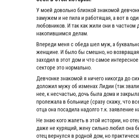
У моей довольно близкой знакомой девчонк
замужем и не пила и работящая, а вот в од
любовников. И так как жили они в частном
накопившимся делам.
Впереди меня с обеда шел муж, а буквально
женщине. И было бы смешно, но возвращаяс
заходил в этот дом и что самое интересное 
секторе это нормально.
Девчонке знакомой я ничего никогда до сих 
доложил мужу об изменах Лидии (так звали
нее, к несчастью, дочь была дома и закрыл
пролежала в больнице (сразу скажу, что вс
отца она посадила надолго т.к. заявление н
Не знаю кого жалеть в этой истории, но от
даже не курящий, жену сильно любил она б
отец вернулся в родной дом, но практическ