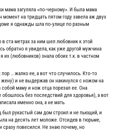
и мама загуляла «по-черному». И была мама
ин момент на тридцать пятом году завела аж двух
 доме я однажды шла по-улице по разным
 в ста метрах за ним шел любовник к этой
ь обратно я увидела, как уже другой мужчина
я их (любовников) знала обоих т.к. в частном
пор … жалко ее, а вот что случилось. Кто-то
 жену) и не выдержав он накинулся с ножом на
а собой маму и нож отца порезал ее. Она
е обошлось без последствий для здоровья), а вот
аписала именно она, а не мать.
ец был рукастый сам дом строил и не пьющий, и
ыла на десять лет моложе. Отсидев в тюрьме,
и сразу повесился. Не знаю почему, но