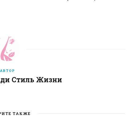
АВТОР
еди Стиль Жизни
W
e
b
РИТЕ ТАКЖЕ
s
i