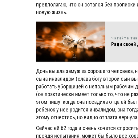
предполагаю, что он остался без прописки и
новую жизнь.
Читайте та
Ради своей
Дочь вышла замуж за хорошего человека, н
сына инвалидом (слава богу второй сын вы
работать уборщицей с неполным рабочим дне
(он практически имеет только то, что не ра
этом пишу: когда она посадила отца ей был 
ребенок у нее родится инвалидом, она тогда
этому отнестись, но видно отплата вернулас
Сейчас ей 62 года и очень хочется спросит
пройдя испытания, может бы было все хоро