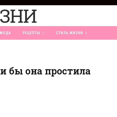
F
a
c
e
b
o
МОДА
РЕЦЕПТЫ
СТИЛЬ ЖИЗНИ
o
k
ли бы она простила