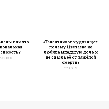
t
e
лены или это
«Талантливое чудовище»:
иональная
почему Цветаева не
исимость?
любила младшую дочь и
не спасла её от тяжёлой
2023-10-06
смерти?
2023-04-27