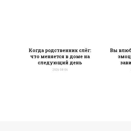
Когда родственник слёг:
Вы влюб
что меняется в доме на
эмоц
следующий день
зав
2026-08-06