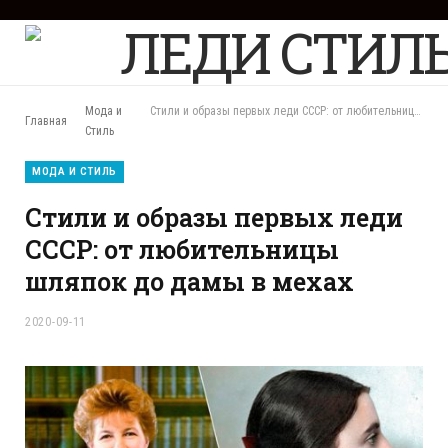
F
a
c
e
b
Мода и
Стили и образы первых леди СССР: от любительницы шляпок до дамы в мехах
Главная
o
Стиль
o
k
МОДА И СТИЛЬ
Стили и образы первых леди
СССР: от любительницы
шляпок до дамы в мехах
2020-09-11