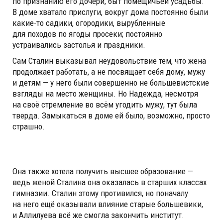
по признанию его дочери, быт помещичьей усадьбы.
В доме хватало прислуги, вокруг дома постоянно были
какие-то садики, огородики, вырубленные
для походов по ягоды просеки; постоянно
устраивались застолья и праздники.
Сам Сталин выказывал неудовольствие тем, что жена
продолжает работать, а не посвящает себя дому, мужу
и детям — у него были совершенно не большевистские
взгляды на место женщины. Но Надежда, несмотря
на своё стремление во всём угодить мужу, тут была
тверда. Замыкаться в доме ей было, возможно, просто
страшно.
Она также хотела получить высшее образование —
ведь женой Сталина она оказалась в старших классах
гимназии. Сталин этому противился, но поначалу
на него ещё оказывали влияние старые большевики,
и Аллилуева всё же смогла закончить институт.