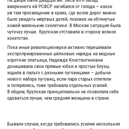
На дворе были двадцатые. Весь юго-запад
вверенного ей РСФСР загибался от голода — какое
уж там просвещение в краях, где возле дорог можно
было увидеть мёртвых детей, похожих на обтянутые
кожей маленькие скелетики. В Москве ситуация была
чуточку лучше. Крупская отставила в сторону всякое
кокетство.
Пока иные революционерки активно перешивали
экспроприированные шёлковые наряды на модные
короткие платьица, Надежда Константиновна
донашивала свои прямые юбки и простые блузы,
ходила в пальто с разными пуговицами — добыча
нового набора пуговиц, если пара старых отлетели
и потерялись, тоже требовала отдельных усилий.
В общем, Крупская принципиально не позволяла себе
одеваться лучше, чем средняя женщина в стране.
Бывали случаи, когда требовались усилия нескольких