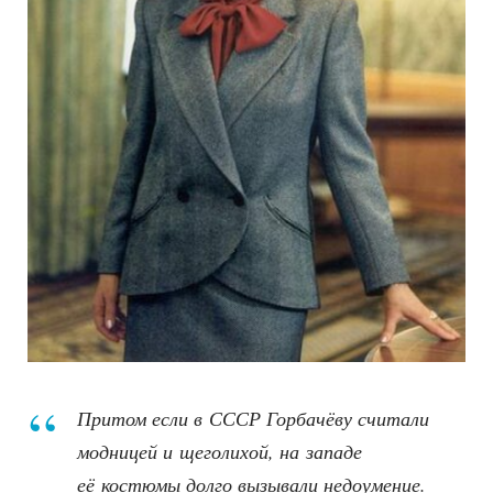
Притом если в СССР Горбачёву считали
модницей и щеголихой, на западе
её костюмы долго вызывали недоумение.