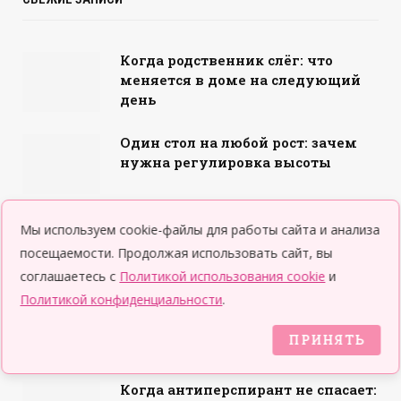
Когда родственник слёг: что
меняется в доме на следующий
день
Один стол на любой рост: зачем
нужна регулировка высоты
Как проверить уровень
Мы используем cookie-файлы для работы сайта и анализа
английского у ребенка: тесты и
посещаемости. Продолжая использовать сайт, вы
рекомендации
соглашаетесь с
Политикой использования cookie
и
Политикой конфиденциальности
.
День фонда «Подари жизнь» на
Усачёвском рынке: 25 июля
ПРИНЯТЬ
Когда антиперспирант не спасает: