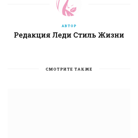
АВТОР
Редакция Леди Стиль Жизни
W
e
b
СМОТРИТЕ ТАКЖЕ
s
i
t
e