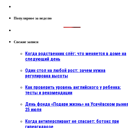
Популярное за неделю
Свежие записи
Когда родственник слёг: что меняется в доме на
следующий день
Один стол на любой рост: зачем нужна
регулировка высоты
Как проверить уровень английского у ребенка:
тесты и рекомендации
День фонда «Подари жизнь» на Усачёвском рынке
25 июля
Когда антиперспирант не спасает: ботокс при
гипергидрозе