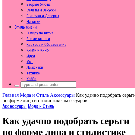
Вторые блюда
Салаты и Закуски
Выпечка и Десерты
Напитки
Стиль жизни
С миру по нитке
Знаменитости
Карьера и Образование
Книги и Кино
Идеи
Уют
Лайфхаки
Техника
Хобби
Search
for:
Главная
Мода и Стиль
Аксессуары
Как удачно подобрать серьг
по форме лица и стилистике аксессуаров
Аксессуары
Мода и Стиль
Как удачно подобрать серьги
по форме лица и стилистике