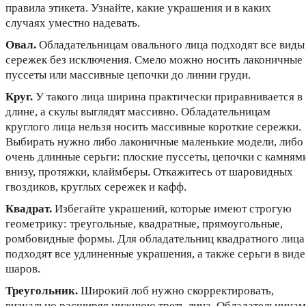
правила этикета. Узнайте, какие украшения и в каких
случаях уместно надевать.
Овал.
Обладательницам овального лица подходят все виды
сережек без исключения. Смело можно носить лаконичные
пуссеты или массивные цепочки до линии груди.
Круг.
У такого лица ширина практически приравнивается в
длине, а скулы выглядят массивно. Обладательницам
круглого лица нельзя носить массивные короткие сережки.
Выбирать нужно либо лаконичные маленькие модели, либо
очень длинные серьги: плоские пуссеты, цепочки с камням
внизу, протяжки, клаймберы. Откажитесь от шаровидных
гвоздиков, круглых сережек и кафф.
Квадрат.
Избегайте украшений, которые имеют строгую
геометрику: треугольные, квадратные, прямоугольные,
ромбовидные формы. Для обладательниц квадратного лица
подходят все удлиненные украшения, а также серьги в виде
шаров.
Треугольник.
Широкий лоб нужно скорректировать,
визуально расширяя нижнюю треть лица. Обладательницам