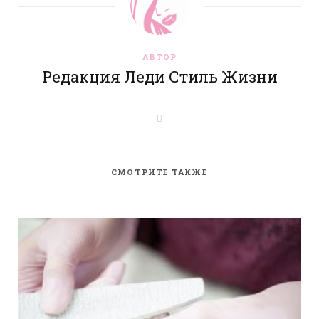
АВТОР
Редакция Леди Стиль Жизни
W
e
b
s
i
t
СМОТРИТЕ ТАКЖЕ
e