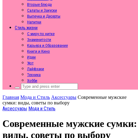
Вторые блюда
Салаты и Закуски
Выпечка и Десерты
Напитки
Стиль жизни
С миру по нитке
Знаменитости
Карьера и Образование
Книги и Кино
Идеи
Уют
Лайфхаки
Техника
Хобби
Search
for:
Главная
Мода и Стиль
Аксессуары
Современные мужские
сумки: виды, советы по выбору
Аксессуары
Мода и Стиль
Современные мужские сумки:
виды, советы по выбору