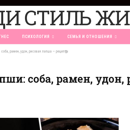
ТНЕС
ПСИХОЛОГИЯ
СЕМЬЯ И ОТНОШЕНИЯ
 соба, рамен, удон, рисовая лапша — рецепты
ши: соба, рамен, удон,