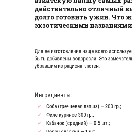
азиатскую лапшу самых раз
действительно отличный выб
долго готовить ужин. Что ж
экзотическими названиями
Для ее изготовления чаще всего использует
быть добавлены водоросли. Это замечател
убравшим из рациона глютен.
Ингредиенты:
Соба (гречневая лапша) — 200 гр.;
Филе куриное 300 гр.;
Кабачок (средний) — 0.5 шт.;
Перец сладкий — 1 шт.;