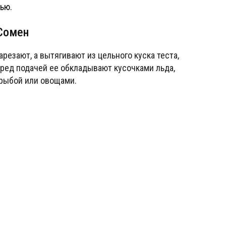
ью.
Сомен
резают, а вытягивают из цельного куска теста,
еред подачей ее обкладывают кусочками льда,
 рыбой или овощами.