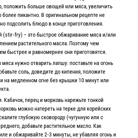
р, положить больше овощей или мяса, увеличить
 более пикантно. В оригинальном рецепте не
жно подсолить блюдо в конце приготовления.
 (stir-fry) – это быстрое обжаривание мяса и/или
лением растительного масла. Поэтому чем
тем быстрее и равномернее они приготовятся.
мяса нужно отварить лапшу: поставьте на огонь
бавьте соль, доведите до кипения, положите
ти на медленном огне без крышки 10 минут или
укта.
. Кабачок, перец и морковь нарежьте тонкой
морковь можно натереть на терке для корейских
скалите глубокую сковороду (чугунную или с
реднего, добавьте растительное масло. Как
иле и обжаривайте 2-3 минуты, не убавляя огонь и