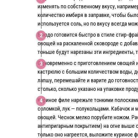
изменять по собственному вкусу, наприме
количество имбиря в заправке, чтобы было
используется соль, но по вкусу всегда мо
Блюдо готовится быстро в стиле стир-фрай
овощей на раскаленной сковороде с добав
тоньше будут нарезаны эти ингредиенты, 
Одновременно с приготовлением овощей и 
кастрюлю с большим количеством воды, до
лапшу, перемешайте и варите до готовнос
столько, сколько указано на упаковке прод
Куриное филе нарежьте тонкими полосками
соломкой, лук — полукольцами. Кабачок и 
овощей. Чеснок мелко порубите ножом. Ра
антипригарным покрытием) на огне выше с
только оно нагреется, выложите куриное ф