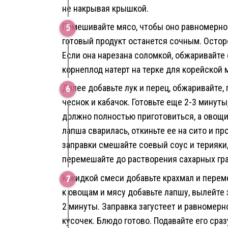
не накрывая крышкой.
Помешивайте мясо, чтобы оно равномерно 
готовый продукт останется сочным. Остор
Если она нарезана соломкой, обжаривайте 
корнеплод натерт на терке для корейской 
Далее добавьте лук и перец, обжаривайте,
чеснок и кабачок. Готовьте еще 2-3 минут
должно полностью приготовиться, а овощи
лапша сварилась, откиньте ее на сито и пр
заправки смешайте соевый соус и терияки,
перемешайте до растворения сахарных гра
К жидкой смеси добавьте крахмал и перем
к овощам и мясу добавьте лапшу, вылейте 
2 минуты. Заправка загустеет и равномер
кусочек. Блюдо готово. Подавайте его сра