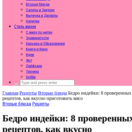
Вторые блюда
Салаты и Закуски
Выпечка и Десерты
Напитки
Стиль жизни
С миру по нитке
Знаменитости
Карьера и Образование
Книги и Кино
Идеи
Уют
Лайфхаки
Техника
Хобби
Search
for:
Главная
Рецепты
Вторые блюда
Бедро индейки: 8 проверенных
рецептов, как вкусно приготовить мясо
Вторые блюда
Рецепты
Бедро индейки: 8 проверенны
рецептов, как вкусно